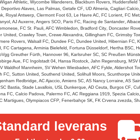
Wigan Athletic
Wycombe Wanderers
Blackburn Rovers
Huddersfield
Deportivo Alaves
Las Palmas
Getafe CF
UD Almeria
Cagliari Calcio
nk
Royal Antwerp
Clermont Foot 63
Le Havre AC
FC Lorient
FC Met
anyol
AJ Auxerre
Angers SCO
Paris FC
Racing de Santander
Albace
emonese
FC St. Pauli
AFC Wimbledon
Bradford City
Doncaster Rove
r United
Crawley Town
Crewe Alexandra
Gillingham FC
Grimsby To
mere Rovers
Walsall FC
Dundee FC
Dundee United
Hibernian FC
K
l
FC Cartagena
Arminia Bielefeld
Fortuna Düsseldorf
Hertha BSC
Ho
pVgg Greuther Fürth
Hannover 96
Karlsruher SC
SC Preußen Münst
ebirge Aue
FC Ingolstadt 04
Hansa Rostock
Jahn Regensburg
MSV 
V Waldhof Mannheim
SV Wehen Wiesbaden
AFC Fylde
Aldershot T
h FC
Sutton United
Southend United
Solihull Moors
Scunthorpe Unit
genham Redbridge
AC Ajaccio
Amiens SC
AS Nancy Lorraine
AS Sain
SC Bastia
Stade Lavallois
USL Dunkerque
AD Ceuta
Burgos CF
Cul
na FC
Calcio Padova
Palermo FC
AC Reggiana 1919
Spezia Calcio
C Martigues
Olympiacos CFP
Fenerbahçe SK
FK Crvena zvezda
Sh
tandard leverans