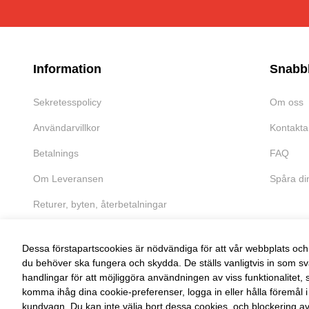
Information
Snabb
Sekretesspolicy
Om oss
Användarvillkor
Kontakta
Betalnings
FAQ
Om Leveransen
Spåra di
Returer, byten, återbetalningar
Dessa förstapartscookies är nödvändiga för att vår webbplats och 
du behöver ska fungera och skydda. De ställs vanligtvis in som sv
handlingar för att möjliggöra användningen av viss funktionalitet, 
FRI RETUR
komma ihåg dina cookie-preferenser, logga in eller hålla föremål i
kundvagn. Du kan inte välja bort dessa cookies, och blockering a
Enkel retur inom 30 dagar