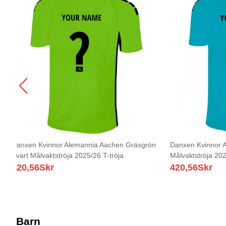
Danxen Kvinnor Alemannia Aachen Gräsgrön
Danxen Kvinnor 
Svart Målvaktströja 2025/26 T-tröja
Målvaktströja 202
420,56
Skr
420,56
Skr
Barn