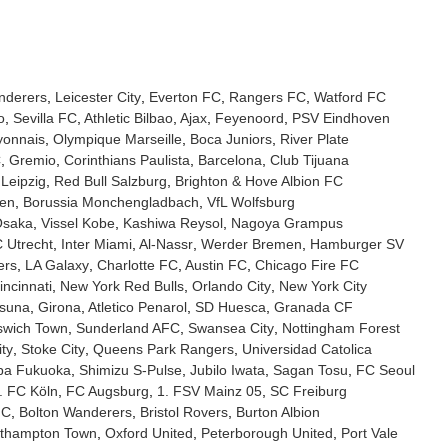
nderers
Leicester City
Everton FC
Rangers FC
Watford FC
o
Sevilla FC
Athletic Bilbao
Ajax
Feyenoord
PSV Eindhoven
yonnais
Olympique Marseille
Boca Juniors
River Plate
C
Gremio
Corinthians Paulista
Barcelona
Club Tijuana
Leipzig
Red Bull Salzburg
Brighton & Hove Albion FC
sen
Borussia Monchengladbach
VfL Wolfsburg
Osaka
Vissel Kobe
Kashiwa Reysol
Nagoya Grampus
 Utrecht
Inter Miami
Al-Nassr
Werder Bremen
Hamburger SV
ers
LA Galaxy
Charlotte FC
Austin FC
Chicago Fire FC
ncinnati
New York Red Bulls
Orlando City
New York City
suna
Girona
Atletico Penarol
SD Huesca
Granada CF
swich Town
Sunderland AFC
Swansea City
Nottingham Forest
ity
Stoke City
Queens Park Rangers
Universidad Catolica
pa Fukuoka
Shimizu S-Pulse
Jubilo Iwata
Sagan Tosu
FC Seoul
. FC Köln
FC Augsburg
1. FSV Mainz 05
SC Freiburg
FC
Bolton Wanderers
Bristol Rovers
Burton Albion
thampton Town
Oxford United
Peterborough United
Port Vale