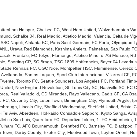
ottenham Hotspur
Chelsea FC
West Ham United
Wolverhampton Wa
tmund
Schalke 04
Real Madrid
Atletico Madrid
Valencia
Celta de Vig
SSC Napoli
Atalanta BC
Paris Saint-Germain
FC Porto
Olympique L
UANL
Urawa Red Diamonds
Kashima Antlers
Palmeiras
Sao Paulo F
asaki Frontale
FC Tokyo
Flamengo
Atletico Mineiro
AS Monaco
RB 
pie
Sporting CP
SC Braga
TSG 1899 Hoffenheim
Bayer 04 Leverku
Stade Rennais FC
OGC Nice
Montpellier HSC
Fluminense
Cerezo 
 Avellaneda
Santos Laguna
Sport Club Internacional
Villarreal CF
FC
Twente
Toronto FC
Seattle Sounders
Los Angeles FC
Portland Timb
 United
New England Revolution
St. Louis City SC
Nashville SC
FC Ci
orca
Real Valladolid
CD Mirandes
Rayo Vallecano
Cadiz CF
CA Osa
no FC
Coventry City
Luton Town
Birmingham City
Plymouth Argyle
Ip
esbrough
Lincoln City
Sheffield Wednesday
Sheffield United
Bristol C
 Tel Aviv
Aberdeen
Hokkaido Consadole Sapporo
Kyoto Sanga
Avis
tletico San Luis
Queretaro FC
Deportivo Toluca
1. FC Heidenheim
1
Fulham FC
AFC Bournemouth
Brentford FC
Barnsley FC
Blackpool 
m Town
Derby County
Exeter City
Fleetwood Town
Leyton Orient
Nor