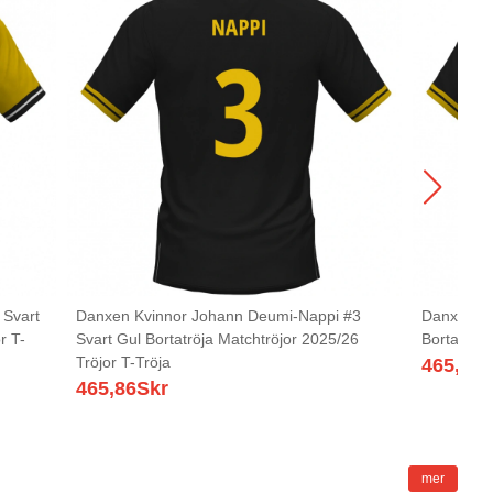
 Svart
Danxen Kvinnor Johann Deumi-Nappi #3
Danxen Kv
r T-
Svart Gul Bortatröja Matchtröjor 2025/26
Bortatröja
Tröjor T-Tröja
465,86
S
465,86
Skr
mer