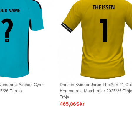
Alemannia Aachen Cyan
Danxen Kvinnor Jarun Theißen #1 Gul
5/26 T-tröja
Hemmatröja Matchtröjor 2025/26 Tröjo
Tröja
465,86
Skr