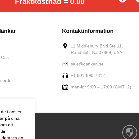
Fraktkostnad = 0.00
länkar
Kontaktinformation
11 Middlebury Blvd Ste 11,
Randolph, NJ 07869, USA
 Oss
sale@danxen.se
+1 801-890-7312
n order
mån-lör 9:00 – 17:00 (GMT+2).
de tjänster
ar på dina
som att
 din
v dem via en