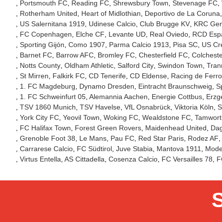
Portsmouth FC
Reading FC
Shrewsbury Town
Stevenage FC
Rotherham United
Heart of Midlothian
Deportivo de La Coruna
US Salernitana 1919
Udinese Calcio
Club Brugge KV
KRC Ge
FC Copenhagen
Elche CF
Levante UD
Real Oviedo
RCD Esp
Sporting Gijón
Como 1907
Parma Calcio 1913
Pisa SC
US Cr
Barnet FC
Barrow AFC
Bromley FC
Chesterfield FC
Colcheste
Notts County
Oldham Athletic
Salford City
Swindon Town
Tran
St Mirren
Falkirk FC
CD Tenerife
CD Eldense
Racing de Ferro
1. FC Magdeburg
Dynamo Dresden
Eintracht Braunschweig
S
1. FC Schweinfurt 05
Alemannia Aachen
Energie Cottbus
Erzg
TSV 1860 Munich
TSV Havelse
VfL Osnabrück
Viktoria Köln
S
York City FC
Yeovil Town
Woking FC
Wealdstone FC
Tamwort
FC Halifax Town
Forest Green Rovers
Maidenhead United
Da
Grenoble Foot 38
Le Mans
Pau FC
Red Star Paris
Rodez AF
Carrarese Calcio
FC Südtirol
Juve Stabia
Mantova 1911
Mode
Virtus Entella
AS Cittadella
Cosenza Calcio
FC Versailles 78
F
S