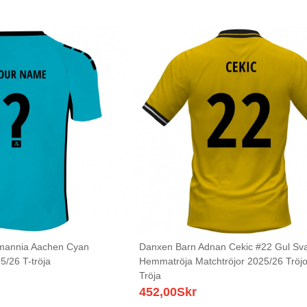
mannia Aachen Cyan
Danxen Barn Adnan Cekic #22 Gul Sva
5/26 T-tröja
Hemmatröja Matchtröjor 2025/26 Tröjo
Tröja
452,00
Skr