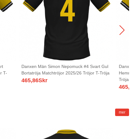
rt
Danxen Män Simon Nepomuck #4 Svart Gul
Danxen Mä
r T-
Bortatröja Matchtröjor 2025/26 Tröjor T-Tröja
Hemmatröj
Tröja
465,86
Skr
465,86
S
mer