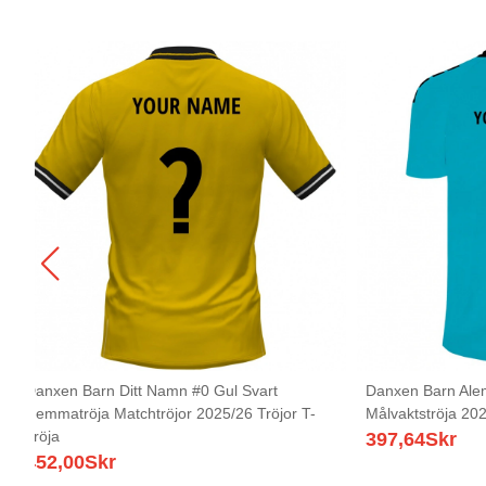
Danxen Barn Ditt Namn #0 Gul Svart
Danxen Barn Ale
Hemmatröja Matchtröjor 2025/26 Tröjor T-
Målvaktströja 202
Tröja
397,64
Skr
452,00
Skr