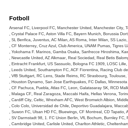
Fotboll
Arsenal FC
Liverpool FC
Manchester United
Manchester City
T
Crystal Palace FC
Aston Villa FC
Bayern Munich
Borussia Dor
SL Benfica
Juventus
AC Milan
AS Roma
Inter Milan
SS Lazio
CF Monterrey
Cruz Azul
Club America
UNAM Pumas
Tigres 
Yokohama F. Marinos
Gamba Osaka
Sanfrecce Hiroshima
Kaw
Newcastle United
AZ Alkmaar
Real Sociedad
Real Betis Balom
Eintracht Frankfurt
US Sassuolo
Bologna FC 1909
LOSC Lille
Leeds United
Southampton FC
ACF Fiorentina
Racing Club de
VfB Stuttgart
RC Lens
Stade Reims
RC Strasbourg
Toulouse
Houston Dynamo
San Jose Earthquakes
FC Dallas
Minnesota
CF Pachuca
Puebla
Atlas FC
Leon
Galatasaray SK
RCD Mall
Malaga CF
Real Zaragoza
Maccabi Haifa
Hellas Verona
Tori
Cardiff City
Celtic
Wrexham AFC
West Bromwich Albion
Middl
Colo Colo
Universidad de Chile
Deportivo Guadalajara
Maccabi
Suwon FC
Ulsan HD FC
Bluewings
CF Montreal
CD Tapatio
A
SV Darmstadt 98
1. FC Union Berlin
VfL Bochum
Burnley FC
Cambridge United
Carlisle United
Charlton Athletic
Cheltenha