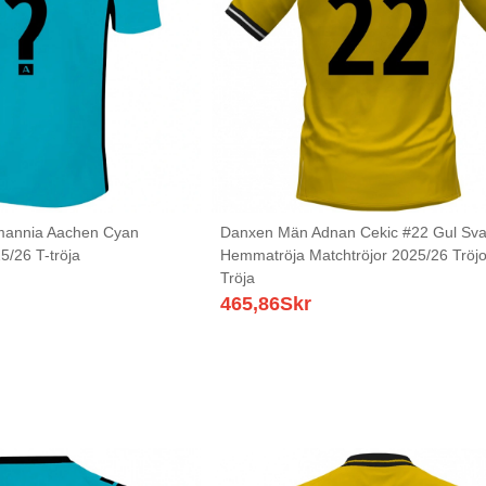
mannia Aachen Cyan
Danxen Män Adnan Cekic #22 Gul Sva
5/26 T-tröja
Hemmatröja Matchtröjor 2025/26 Tröjo
Tröja
465,86
Skr