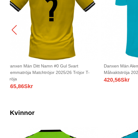
Danxen Män Ditt Namn #0 Gul Svart
Danxen Män Ale
Hemmatröja Matchtröjor 2025/26 Tröjor T-
Målvaktströja 202
Tröja
420,56
Skr
465,86
Skr
Kvinnor