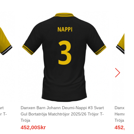
rt
Danxen Barn Johann Deumi-Nappi #3 Svart
Danxen Ba
r T-
Gul Bortatröja Matchtröjor 2025/26 Tröjor T-
Hemmatröj
Tröja
Tröja
452,00
Skr
452,00
S