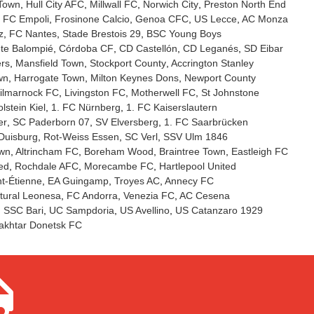
 Town
Hull City AFC
Millwall FC
Norwich City
Preston North End
FC Empoli
Frosinone Calcio
Genoa CFC
US Lecce
AC Monza
z
FC Nantes
Stade Brestois 29
BSC Young Boys
te Balompié
Córdoba CF
CD Castellón
CD Leganés
SD Eibar
rs
Mansfield Town
Stockport County
Accrington Stanley
wn
Harrogate Town
Milton Keynes Dons
Newport County
ilmarnock FC
Livingston FC
Motherwell FC
St Johnstone
lstein Kiel
1. FC Nürnberg
1. FC Kaiserslautern
er
SC Paderborn 07
SV Elversberg
1. FC Saarbrücken
Duisburg
Rot-Weiss Essen
SC Verl
SSV Ulm 1846
own
Altrincham FC
Boreham Wood
Braintree Town
Eastleigh FC
ed
Rochdale AFC
Morecambe FC
Hartlepool United
t-Étienne
EA Guingamp
Troyes AC
Annecy FC
tural Leonesa
FC Andorra
Venezia FC
AC Cesena
SSC Bari
UC Sampdoria
US Avellino
US Catanzaro 1929
akhtar Donetsk FC