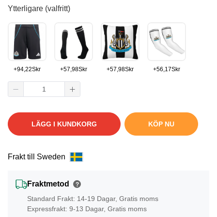
Ytterligare (valfritt)
+
94,22
Skr
+
57,98
Skr
+
57,98
Skr
+
56,17
Skr
LÄGG I KUNDKORG
KÖP NU
Frakt till Sweden
Fraktmetod
?
Standard Frakt: 14-19 Dagar, Gratis moms
Expressfrakt: 9-13 Dagar, Gratis moms