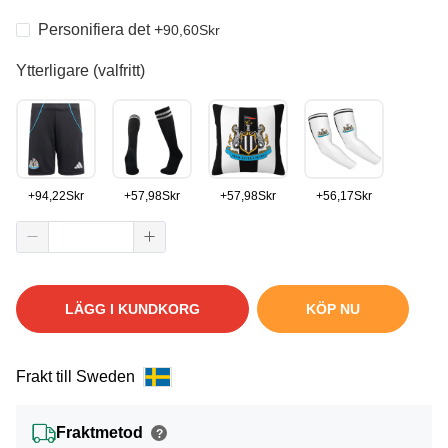
Personifiera det
+
90,60
Skr
Ytterligare (valfritt)
+
94,22
Skr
+
57,98
Skr
+
57,98
Skr
+
56,17
Skr
LÄGG I KUNDKORG
KÖP NU
Frakt till Sweden
Fraktmetod
?