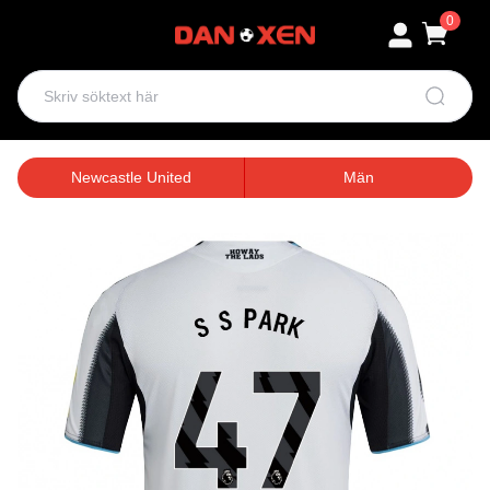
0
Newcastle United
Män