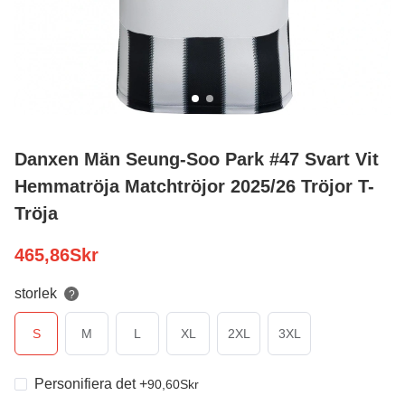
Danxen Män Seung-Soo Park #47 Svart Vit
Hemmatröja Matchtröjor 2025/26 Tröjor T-
Tröja
465,86
Skr
storlek
?
S
M
L
XL
2XL
3XL
Personifiera det
+
90,60
Skr