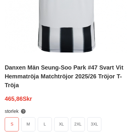
Danxen Män Seung-Soo Park #47 Svart Vit
Hemmatröja Matchtröjor 2025/26 Tröjor T-
Tröja
465,86
Skr
storlek
?
S
M
L
XL
2XL
3XL