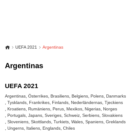
UEFA 2021
Argentinas
Argentinas
UEFA 2021
Argentinas
Österrikes
Brasiliens
Belgiens
Polens
Danmarks
Tysklands
Frankrikes
Finlands
Nederländernas
Tjeckiens
Kroatiens
Rumäniens
Perus
Mexikos
Nigerias
Norges
Portugals
Japans
Sveriges
Schweiz
Serbiens
Slovakiens
Sloveniens
Skottlands
Turkiets
Wales
Spaniens
Greklands
Ungerns
Italiens
Englands
Chiles