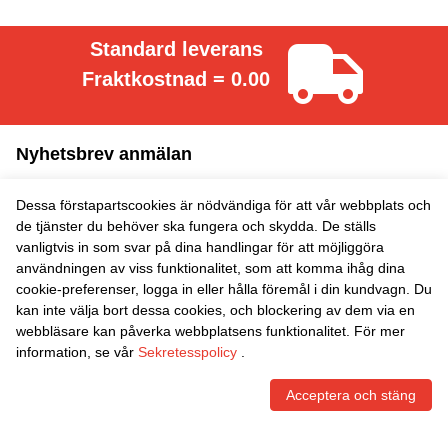
Standard leverans
Fraktkostnad = 0.00
Nyhetsbrev anmälan
Prenumerera
Dessa förstapartscookies är nödvändiga för att vår webbplats och
de tjänster du behöver ska fungera och skydda. De ställs
vanligtvis in som svar på dina handlingar för att möjliggöra
Information
användningen av viss funktionalitet, som att komma ihåg dina
cookie-preferenser, logga in eller hålla föremål i din kundvagn. Du
Snabblänkar
kan inte välja bort dessa cookies, och blockering av dem via en
webbläsare kan påverka webbplatsens funktionalitet. För mer
Kontaktinformation
information, se vår
Sekretesspolicy
.
Acceptera och stäng
FRI RETUR