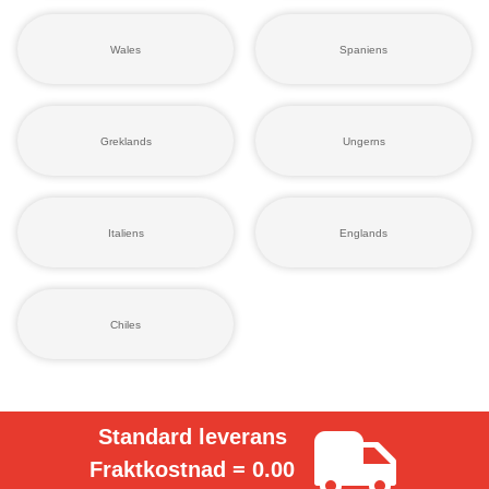
Wales
Spaniens
Greklands
Ungerns
Italiens
Englands
Chiles
Standard leverans
Fraktkostnad = 0.00