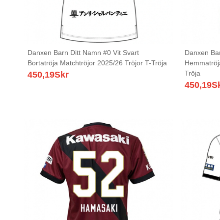
Danxen Barn Ditt Namn #0 Vit Svart
Danxen Bar
Bortatröja Matchtröjor 2025/26 Tröjor T-Tröja
Hemmatröja
Tröja
450,19
Skr
450,19
S