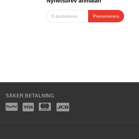
Nyhetsbrev anmälan
Prenumerera
SÄKER BETALNING