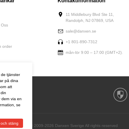
länkar
Kontaktinformation
11 Middlebury Blvd Ste 11,
Randolph, NJ 07869, USA
 Oss
sale@danxen.se
+1 801-890-7312
n order
mån-lör 9:00 – 17:00 (GMT+2).
de tjänster
ar på dina
som att
 din
v dem via en
rmation, se
 och stäng
Copyright © 2009-2026 Danxen Sverige All rights reserved