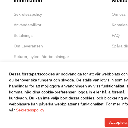
Information
Snabb
Sekretesspolicy
Om oss
Användarvillkor
Kontakta
Betalnings
FAQ
Om Leveransen
Spåra di
Returer, byten, återbetalningar
Dessa förstapartscookies är nödvändiga för att vår webbplats och 
du behöver ska fungera och skydda. De ställs vanligtvis in som sv
handlingar för att möjliggöra användningen av viss funktionalitet, 
FRI RETUR
komma ihåg dina cookie-preferenser, logga in eller hålla föremål i
kundvagn. Du kan inte välja bort dessa cookies, och blockering a
Enkel retur inom 30 dagar
webbläsare kan påverka webbplatsens funktionalitet. För mer info
vår
Sekretesspolicy
.
Acceptera