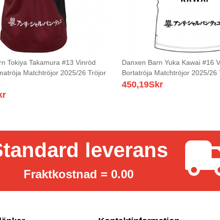
n Tokiya Takamura #13 Vinröd
Danxen Barn Yuka Kawai #16 Vi
atröja Matchtröjor 2025/26 Tröjor
Bortatröja Matchtröjor 2025/26 
450,19
Skr
kr
tandard leverans
Fraktkostnad = 0.00