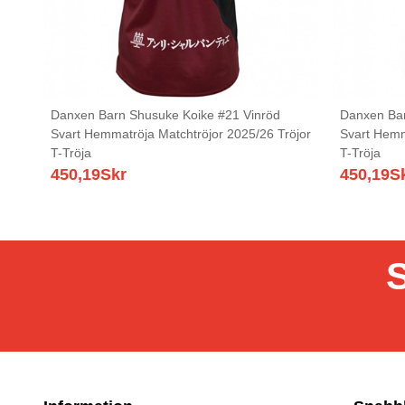
Danxen Barn Shusuke Koike #21 Vinröd
Danxen Bar
Svart Hemmatröja Matchtröjor 2025/26 Tröjor
Svart Hemm
T-Tröja
T-Tröja
450,19
Skr
450,19
S
S