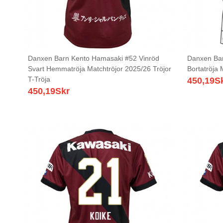
Danxen Barn Kento Hamasaki #52 Vinröd
Danxen Bar
Svart Hemmatröja Matchtröjor 2025/26 Tröjor
Bortatröja 
T-Tröja
450,19
S
450,19
Skr