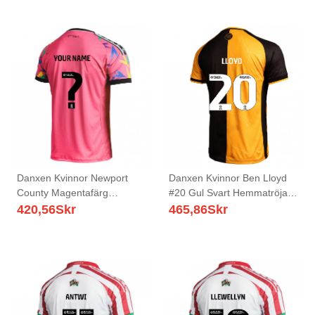
Danxen Kvinnor Newport
Danxen Kvinnor Ben Lloyd
County Magentafärg
#20 Gul Svart Hemmatröja
Målvaktströja 2025/26 T-
Matchtröjor 2025/26 Tröjor
420,56
Skr
465,86
Skr
tröja
T-Tröja