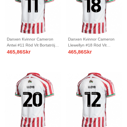
Danxen Kvinnor Cameron
Danxen Kvinnor Cameron
Antwi #11 Röd Vit Bortatröja
Llewellyn #18 Röd Vit
Matchtröjor 2025/26 Tröjor
Bortatröja Matchtröjor
465,86
Skr
465,86
Skr
T-Tröja
2025/26 Tröjor T-Tröja