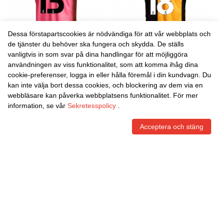
Dessa förstapartscookies är nödvändiga för att vår webbplats och
de tjänster du behöver ska fungera och skydda. De ställs
vanligtvis in som svar på dina handlingar för att möjliggöra
Danxen Kvinnor Jacob
Danxen Kvinnor Cameron
användningen av viss funktionalitet, som att komma ihåg dina
Carney #13 Magentafärg
Llewellyn #18 Gul Svart
cookie-preferenser, logga in eller hålla föremål i din kundvagn. Du
Målvaktströja 2025/26 T-
Hemmatröja Matchtröjor
465,86
Skr
465,86
Skr
kan inte välja bort dessa cookies, och blockering av dem via en
tröja
2025/26 Tröjor T-Tröja
webbläsare kan påverka webbplatsens funktionalitet. För mer
information, se vår
Sekretesspolicy
.
Acceptera och stäng