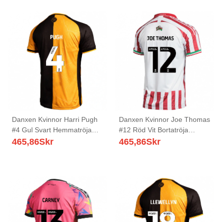
Danxen Kvinnor Harri Pugh
Danxen Kvinnor Joe Thomas
#4 Gul Svart Hemmatröja
#12 Röd Vit Bortatröja
Matchtröjor 2025/26 Tröjor
Matchtröjor 2025/26 Tröjor
465,86
Skr
465,86
Skr
T-Tröja
T-Tröja