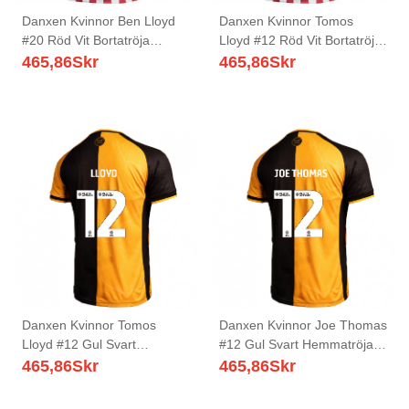
Danxen Kvinnor Ben Lloyd
Danxen Kvinnor Tomos
#20 Röd Vit Bortatröja
Lloyd #12 Röd Vit Bortatröja
Matchtröjor 2025/26 Tröjor
Matchtröjor 2025/26 Tröjor
465,86
Skr
465,86
Skr
T-Tröja
T-Tröja
Danxen Kvinnor Tomos
Danxen Kvinnor Joe Thomas
Lloyd #12 Gul Svart
#12 Gul Svart Hemmatröja
Hemmatröja Matchtröjor
Matchtröjor 2025/26 Tröjor
465,86
Skr
465,86
Skr
2025/26 Tröjor T-Tröja
T-Tröja