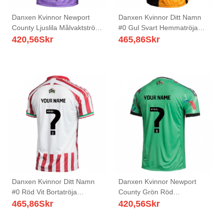
Danxen Kvinnor Newport
Danxen Kvinnor Ditt Namn
County Ljuslila Målvaktströja
#0 Gul Svart Hemmatröja
2025/26 T-tröja
Matchtröjor 2025/26 Tröjor
420,56
Skr
465,86
Skr
T-Tröja
Danxen Kvinnor Ditt Namn
Danxen Kvinnor Newport
#0 Röd Vit Bortatröja
County Grön Röd
Matchtröjor 2025/26 Tröjor
Målvaktströja 2025/26 T-
465,86
Skr
420,56
Skr
T-Tröja
tröja