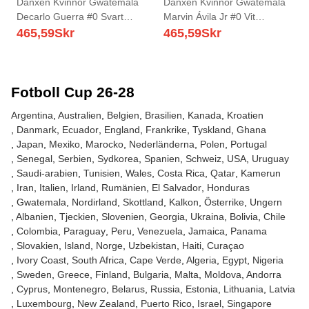
Danxen Kvinnor Gwatemala
Danxen Kvinnor Gwatemala
Decarlo Guerra #0 Svart
Marvin Ávila Jr #0 Vit
Himmelblå Vit Bortatröja
Himmelblå Guld Hemmatröja
465,59
Skr
465,59
Skr
Matchtröjor 26-28 Tröjor T-
Matchtröjor 26-28 Tröjor T-
Tröja
Tröja
Fotboll Cup 26-28
Argentina
Australien
Belgien
Brasilien
Kanada
Kroatien
Danmark
Ecuador
England
Frankrike
Tyskland
Ghana
Japan
Mexiko
Marocko
Nederländerna
Polen
Portugal
Senegal
Serbien
Sydkorea
Spanien
Schweiz
USA
Uruguay
Saudi-arabien
Tunisien
Wales
Costa Rica
Qatar
Kamerun
Iran
Italien
Irland
Rumänien
El Salvador
Honduras
Gwatemala
Nordirland
Skottland
Kalkon
Österrike
Ungern
Albanien
Tjeckien
Slovenien
Georgia
Ukraina
Bolivia
Chile
Colombia
Paraguay
Peru
Venezuela
Jamaica
Panama
Slovakien
Island
Norge
Uzbekistan
Haiti
Curaçao
Ivory Coast
South Africa
Cape Verde
Algeria
Egypt
Nigeria
Sweden
Greece
Finland
Bulgaria
Malta
Moldova
Andorra
Cyprus
Montenegro
Belarus
Russia
Estonia
Lithuania
Latvia
Luxembourg
New Zealand
Puerto Rico
Israel
Singapore