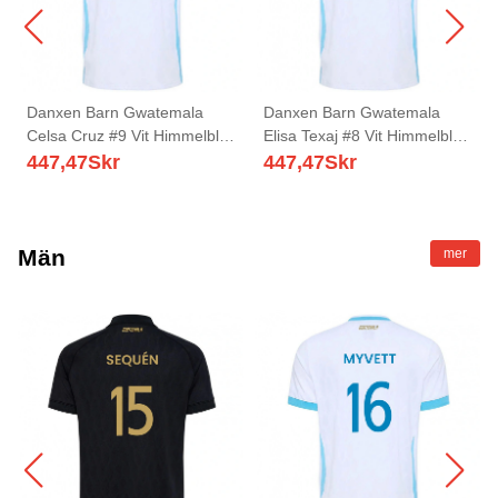
Danxen Barn Gwatemala
Danxen Barn Gwatemala
Celsa Cruz #9 Vit Himmelblå
Elisa Texaj #8 Vit Himmelblå
Guld Hemmatröja
Guld Hemmatröja
447,47
Skr
447,47
Skr
Matchtröjor 26-28 Tröjor T-
Matchtröjor 26-28 Tröjor T-
Tröja
Tröja
Män
mer