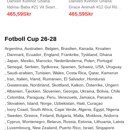
Danxen Kvinnor Ghana
Danxen Kvinnor Ghana
Iddrisu Baba #21 Vit Svart
Grace Animah #12 Gul Röd
Gul Hemmatröja Matchtröjor
Svart Bortatröja Matchtröjor
465,59
Skr
465,59
Skr
26-28 Tröjor T-Tröja
26-28 Tröjor T-Tröja
Fotboll Cup 26-28
Argentina
Australien
Belgien
Brasilien
Kanada
Kroatien
Danmark
Ecuador
England
Frankrike
Tyskland
Ghana
Japan
Mexiko
Marocko
Nederländerna
Polen
Portugal
Senegal
Serbien
Sydkorea
Spanien
Schweiz
USA
Uruguay
Saudi-arabien
Tunisien
Wales
Costa Rica
Qatar
Kamerun
Iran
Italien
Irland
Rumänien
El Salvador
Honduras
Gwatemala
Nordirland
Skottland
Kalkon
Österrike
Ungern
Albanien
Tjeckien
Slovenien
Georgia
Ukraina
Bolivia
Chile
Colombia
Paraguay
Peru
Venezuela
Jamaica
Panama
Slovakien
Island
Norge
Uzbekistan
Haiti
Curaçao
Ivory Coast
South Africa
Cape Verde
Algeria
Egypt
Nigeria
Sweden
Greece
Finland
Bulgaria
Malta
Moldova
Andorra
Cyprus
Montenegro
Belarus
Russia
Estonia
Lithuania
Latvia
Luxembourg
New Zealand
Puerto Rico
Israel
Singapore