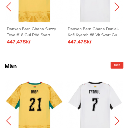
Danxen Barn Ghana Suzzy
Danxen Barn Ghana Daniel-
Teye #18 Gul Röd Svart
Kofi Kyereh #8 Vit Svart Gul
Bortatröja Matchtröjor 26-28
Hemmatröja Matchtröjor 26-
447,47
Skr
447,47
Skr
Tröjor T-Tröja
28 Tröjor T-Tröja
Män
mer