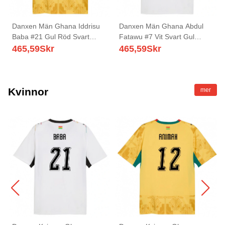
Danxen Män Ghana Iddrisu
Danxen Män Ghana Abdul
Baba #21 Gul Röd Svart
Fatawu #7 Vit Svart Gul
Bortatröja Matchtröjor 26-28
Hemmatröja Matchtröjor 26-
465,59
Skr
465,59
Skr
Tröjor T-Tröja
28 Tröjor T-Tröja
Kvinnor
mer