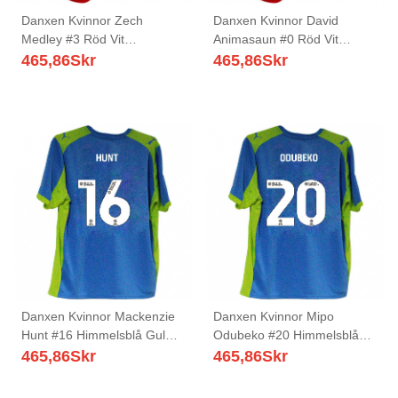
Danxen Kvinnor Zech
Danxen Kvinnor David
Medley #3 Röd Vit
Animasaun #0 Röd Vit
Hemmatröja Matchtröjor
Hemmatröja Matchtröjor
465,86
Skr
465,86
Skr
2025/26 Tröjor T-Tröja
2025/26 Tröjor T-Tröja
Danxen Kvinnor Mackenzie
Danxen Kvinnor Mipo
Hunt #16 Himmelsblå Gul
Odubeko #20 Himmelsblå
Bortatröja Matchtröjor
Gul Bortatröja Matchtröjor
465,86
Skr
465,86
Skr
2025/26 Tröjor T-Tröja
2025/26 Tröjor T-Tröja