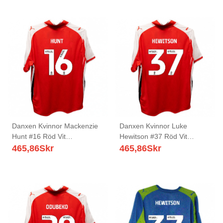
Danxen Kvinnor Mackenzie
Danxen Kvinnor Luke
Hunt #16 Röd Vit
Hewitson #37 Röd Vit
Hemmatröja Matchtröjor
Hemmatröja Matchtröjor
465,86
Skr
465,86
Skr
2025/26 Tröjor T-Tröja
2025/26 Tröjor T-Tröja