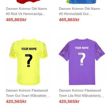
Danxen Kvinnor Ditt Namn
Danxen Kvinnor Ditt Namn
#0 Röd Vit Hemmatröja
#0 Himmelsblå Gul
Matchtröjor 2025/26 Tröjor
Bortatröja Matchtröjor
465,86
Skr
465,86
Skr
T-Tröja
2025/26 Tröjor T-Tröja
Danxen Kvinnor Fleetwood
Danxen Kvinnor Fleetwood
Town Gul Svart Målvaktströja
Town Lila Röd Målvaktströja
2025/26 T-tröja
2025/26 T-tröja
420,56
Skr
420,56
Skr