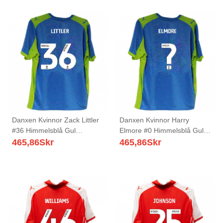
Danxen Kvinnor Zack Littler
Danxen Kvinnor Harry
#36 Himmelsblå Gul
Elmore #0 Himmelsblå Gul
Bortatröja Matchtröjor
Bortatröja Matchtröjor
465,86
Skr
465,86
Skr
2025/26 Tröjor T-Tröja
2025/26 Tröjor T-Tröja