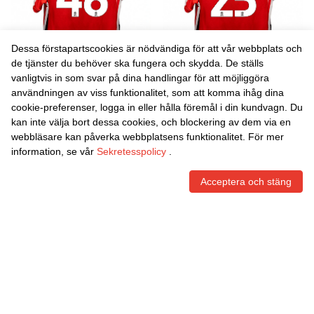
Dessa förstapartscookies är nödvändiga för att vår webbplats och
de tjänster du behöver ska fungera och skydda. De ställs
vanligtvis in som svar på dina handlingar för att möjliggöra
Danxen Kvinnor Theo
Danxen Kvinnor Will
användningen av viss funktionalitet, som att komma ihåg dina
Williams #46 Röd Vit
Johnson #25 Röd Vit
cookie-preferenser, logga in eller hålla föremål i din kundvagn. Du
Hemmatröja Matchtröjor
Hemmatröja Matchtröjor
465,86
Skr
465,86
Skr
kan inte välja bort dessa cookies, och blockering av dem via en
2025/26 Tröjor T-Tröja
2025/26 Tröjor T-Tröja
webbläsare kan påverka webbplatsens funktionalitet. För mer
information, se vår
Sekretesspolicy
.
Acceptera och stäng