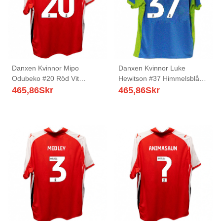
Danxen Kvinnor Mipo
Danxen Kvinnor Luke
Odubeko #20 Röd Vit
Hewitson #37 Himmelsblå
Hemmatröja Matchtröjor
Gul Bortatröja Matchtröjor
465,86
Skr
465,86
Skr
2025/26 Tröjor T-Tröja
2025/26 Tröjor T-Tröja