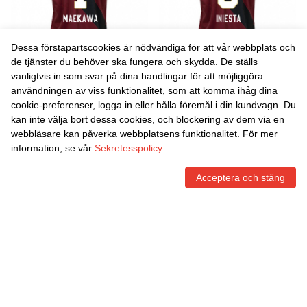
Dessa förstapartscookies är nödvändiga för att vår webbplats och
de tjänster du behöver ska fungera och skydda. De ställs
vanligtvis in som svar på dina handlingar för att möjliggöra
Danxen Kvinnor Daiya
Danxen Kvinnor Andres
användningen av viss funktionalitet, som att komma ihåg dina
Maekawa #1 Vinröd Svart
Iniesta #8 Vinröd Svart
cookie-preferenser, logga in eller hålla föremål i din kundvagn. Du
Hemmatröja Matchtröjor
Hemmatröja Matchtröjor
464,95
Skr
464,95
Skr
kan inte välja bort dessa cookies, och blockering av dem via en
2025/26 Tröjor T-Tröja
2025/26 Tröjor T-Tröja
webbläsare kan påverka webbplatsens funktionalitet. För mer
information, se vår
Sekretesspolicy
.
Acceptera och stäng