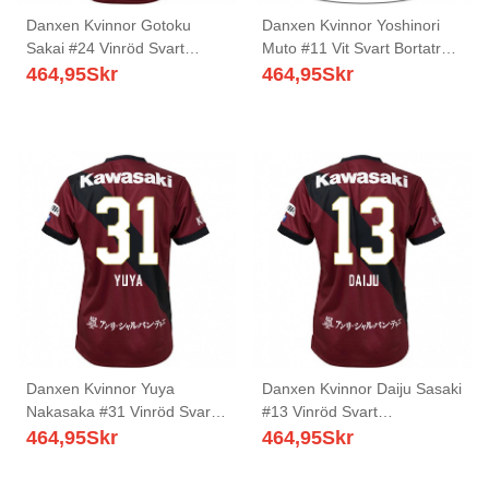
Danxen Kvinnor Gotoku
Danxen Kvinnor Yoshinori
Sakai #24 Vinröd Svart
Muto #11 Vit Svart Bortatröja
Hemmatröja Matchtröjor
Matchtröjor 2025/26 Tröjor
464,95
Skr
464,95
Skr
2025/26 Tröjor T-Tröja
T-Tröja
Danxen Kvinnor Yuya
Danxen Kvinnor Daiju Sasaki
Nakasaka #31 Vinröd Svart
#13 Vinröd Svart
Hemmatröja Matchtröjor
Hemmatröja Matchtröjor
464,95
Skr
464,95
Skr
2025/26 Tröjor T-Tröja
2025/26 Tröjor T-Tröja