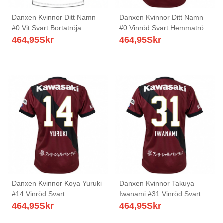
Danxen Kvinnor Ditt Namn
Danxen Kvinnor Ditt Namn
#0 Vit Svart Bortatröja
#0 Vinröd Svart Hemmatröja
Matchtröjor 2025/26 Tröjor
Matchtröjor 2025/26 Tröjor
464,95
Skr
464,95
Skr
T-Tröja
T-Tröja
Danxen Kvinnor Koya Yuruki
Danxen Kvinnor Takuya
#14 Vinröd Svart
Iwanami #31 Vinröd Svart
Hemmatröja Matchtröjor
Hemmatröja Matchtröjor
464,95
Skr
464,95
Skr
2025/26 Tröjor T-Tröja
2025/26 Tröjor T-Tröja