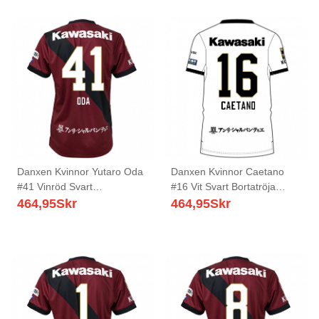
Danxen Kvinnor Yutaro Oda
Danxen Kvinnor Caetano
#41 Vinröd Svart
#16 Vit Svart Bortatröja
Hemmatröja Matchtröjor
Matchtröjor 2025/26 Tröjor
464,95
Skr
464,95
Skr
2025/26 Tröjor T-Tröja
T-Tröja