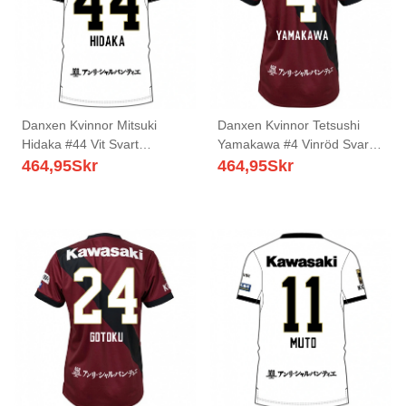
Danxen Kvinnor Mitsuki
Danxen Kvinnor Tetsushi
Hidaka #44 Vit Svart
Yamakawa #4 Vinröd Svart
Bortatröja Matchtröjor
Hemmatröja Matchtröjor
464,95
Skr
464,95
Skr
2025/26 Tröjor T-Tröja
2025/26 Tröjor T-Tröja