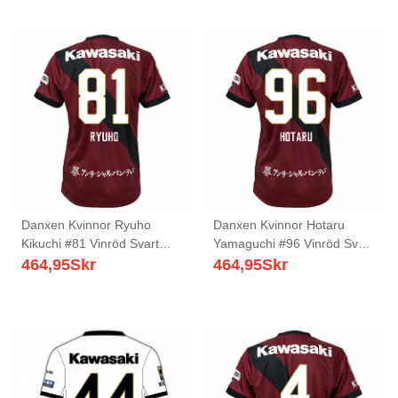
Danxen Kvinnor Ryuho
Danxen Kvinnor Hotaru
Kikuchi #81 Vinröd Svart
Yamaguchi #96 Vinröd Svart
Hemmatröja Matchtröjor
Hemmatröja Matchtröjor
464,95
Skr
464,95
Skr
2025/26 Tröjor T-Tröja
2025/26 Tröjor T-Tröja