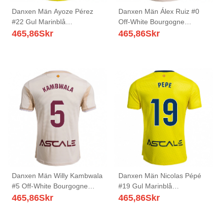
Danxen Män Ayoze Pérez
Danxen Män Álex Ruiz #0
#22 Gul Marinblå
Off-White Bourgogne
Hemmatröja Matchtröjor
Bortatröja Matchtröjor
465,86
Skr
465,86
Skr
2025/26 Tröjor T-Tröja
2025/26 Tröjor T-Tröja
Danxen Män Willy Kambwala
Danxen Män Nicolas Pépé
#5 Off-White Bourgogne
#19 Gul Marinblå
Bortatröja Matchtröjor
Hemmatröja Matchtröjor
465,86
Skr
465,86
Skr
2025/26 Tröjor T-Tröja
2025/26 Tröjor T-Tröja