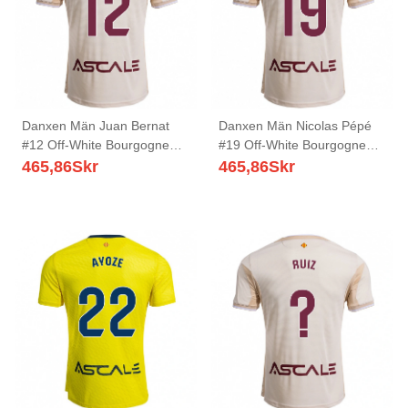
Danxen Män Juan Bernat
Danxen Män Nicolas Pépé
#12 Off-White Bourgogne
#19 Off-White Bourgogne
Bortatröja Matchtröjor
Bortatröja Matchtröjor
465,86
Skr
465,86
Skr
2025/26 Tröjor T-Tröja
2025/26 Tröjor T-Tröja