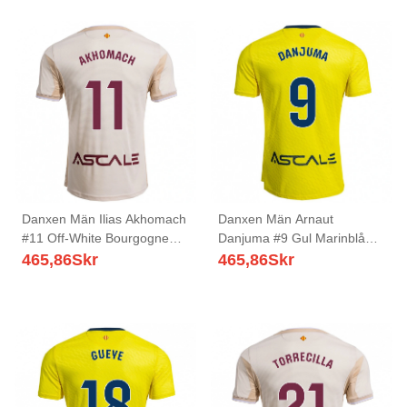
Danxen Män Ilias Akhomach
Danxen Män Arnaut
#11 Off-White Bourgogne
Danjuma #9 Gul Marinblå
Bortatröja Matchtröjor
Hemmatröja Matchtröjor
465,86
Skr
465,86
Skr
2025/26 Tröjor T-Tröja
2025/26 Tröjor T-Tröja