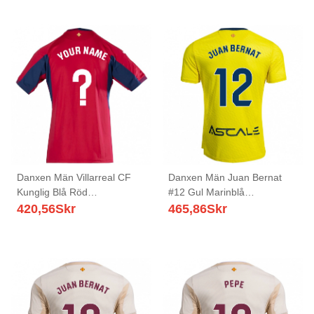
Danxen Män Villarreal CF
Danxen Män Juan Bernat
Kunglig Blå Röd
#12 Gul Marinblå
Målvaktströja 2025/26 T-
Hemmatröja Matchtröjor
420,56
Skr
465,86
Skr
tröja
2025/26 Tröjor T-Tröja