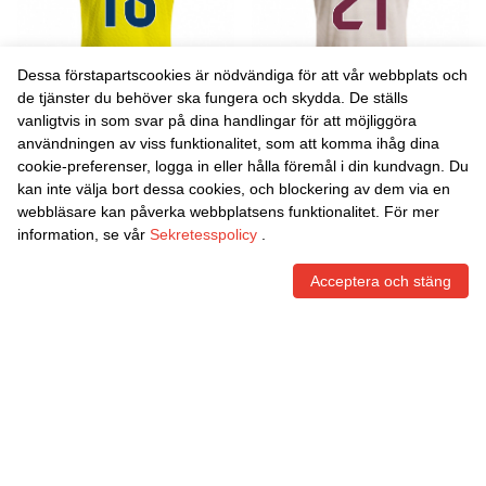
Dessa förstapartscookies är nödvändiga för att vår webbplats och
de tjänster du behöver ska fungera och skydda. De ställs
vanligtvis in som svar på dina handlingar för att möjliggöra
Danxen Män Pape Gueye
Danxen Män Virginia
användningen av viss funktionalitet, som att komma ihåg dina
#18 Gul Marinblå
Torrecilla #21 Off-White
cookie-preferenser, logga in eller hålla föremål i din kundvagn. Du
Hemmatröja Matchtröjor
Bourgogne Bortatröja
465,86
Skr
465,86
Skr
kan inte välja bort dessa cookies, och blockering av dem via en
2025/26 Tröjor T-Tröja
Matchtröjor 2025/26 Tröjor
webbläsare kan påverka webbplatsens funktionalitet. För mer
T-Tröja
information, se vår
Sekretesspolicy
.
Acceptera och stäng