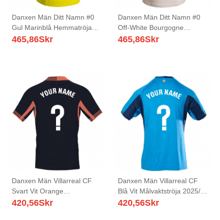
Danxen Män Ditt Namn #0
Danxen Män Ditt Namn #0
Gul Marinblå Hemmatröja
Off-White Bourgogne
Matchtröjor 2025/26 Tröjor
Bortatröja Matchtröjor
465,86
Skr
465,86
Skr
T-Tröja
2025/26 Tröjor T-Tröja
Danxen Män Villarreal CF
Danxen Män Villarreal CF
Svart Vit Orange
Blå Vit Målvaktströja 2025/26
Målvaktströja 2025/26 T-
T-tröja
420,56
Skr
420,56
Skr
tröja