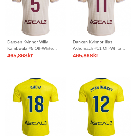
Danxen Kvinnor Willy
Danxen Kvinnor Ilias
Kambwala #5 Off-White
Akhomach #11 Off-White
Bourgogne Bortatröja
Bourgogne Bortatröja
465,86
Skr
465,86
Skr
Matchtröjor 2025/26 Tröjor
Matchtröjor 2025/26 Tröjor
T-Tröja
T-Tröja