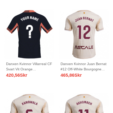
Danxen Kvinnor Villarreal CF
Danxen Kvinnor Juan Bernat
Svart Vit Orange
#12 Off-White Bourgogne
Målvaktströja 2025/26 T-
Bortatröja Matchtröjor
420,56
Skr
465,86
Skr
tröja
2025/26 Tröjor T-Tröja