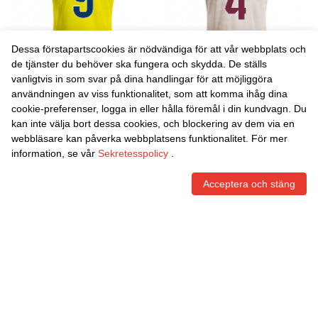
Dessa förstapartscookies är nödvändiga för att vår webbplats och
de tjänster du behöver ska fungera och skydda. De ställs
vanligtvis in som svar på dina handlingar för att möjliggöra
Danxen Kvinnor Arnaut
Danxen Kvinnor Eric Bailly
användningen av viss funktionalitet, som att komma ihåg dina
Danjuma #9 Gul Marinblå
#4 Off-White Bourgogne
cookie-preferenser, logga in eller hålla föremål i din kundvagn. Du
Hemmatröja Matchtröjor
Bortatröja Matchtröjor
465,86
Skr
465,86
Skr
kan inte välja bort dessa cookies, och blockering av dem via en
2025/26 Tröjor T-Tröja
2025/26 Tröjor T-Tröja
webbläsare kan påverka webbplatsens funktionalitet. För mer
information, se vår
Sekretesspolicy
.
Acceptera och stäng