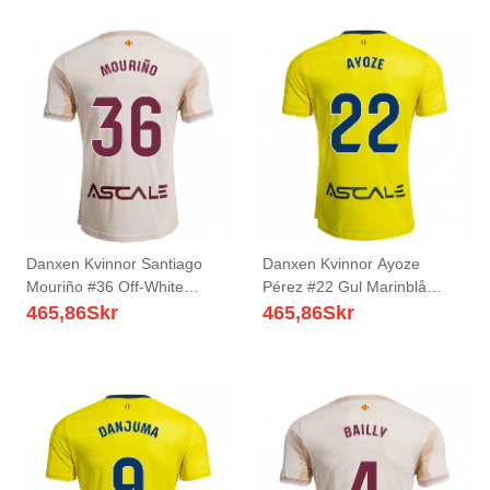
Danxen Kvinnor Santiago
Danxen Kvinnor Ayoze
Mouriño #36 Off-White
Pérez #22 Gul Marinblå
Bourgogne Bortatröja
Hemmatröja Matchtröjor
465,86
Skr
465,86
Skr
Matchtröjor 2025/26 Tröjor
2025/26 Tröjor T-Tröja
T-Tröja