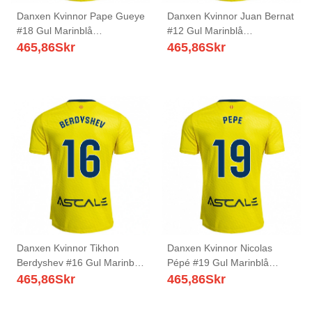
Danxen Kvinnor Pape Gueye
Danxen Kvinnor Juan Bernat
#18 Gul Marinblå
#12 Gul Marinblå
Hemmatröja Matchtröjor
Hemmatröja Matchtröjor
465,86
Skr
465,86
Skr
2025/26 Tröjor T-Tröja
2025/26 Tröjor T-Tröja
Danxen Kvinnor Tikhon
Danxen Kvinnor Nicolas
Berdyshev #16 Gul Marinblå
Pépé #19 Gul Marinblå
Hemmatröja Matchtröjor
Hemmatröja Matchtröjor
465,86
Skr
465,86
Skr
2025/26 Tröjor T-Tröja
2025/26 Tröjor T-Tröja