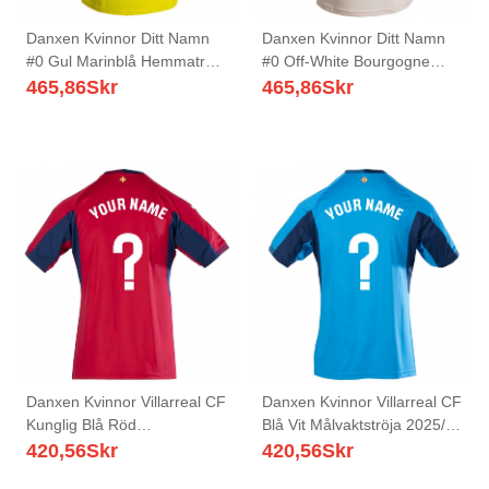
Danxen Kvinnor Ditt Namn
Danxen Kvinnor Ditt Namn
#0 Gul Marinblå Hemmatröja
#0 Off-White Bourgogne
Matchtröjor 2025/26 Tröjor
Bortatröja Matchtröjor
465,86
Skr
465,86
Skr
T-Tröja
2025/26 Tröjor T-Tröja
Danxen Kvinnor Villarreal CF
Danxen Kvinnor Villarreal CF
Kunglig Blå Röd
Blå Vit Målvaktströja 2025/26
Målvaktströja 2025/26 T-
T-tröja
420,56
Skr
420,56
Skr
tröja