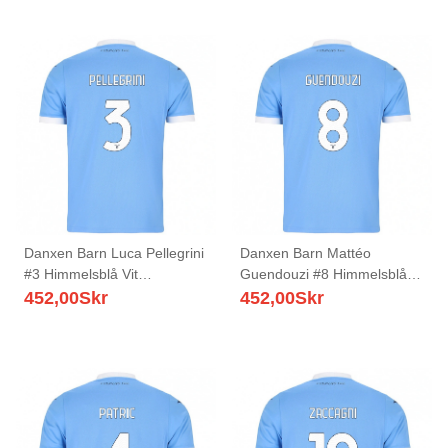
Danxen Barn Luca Pellegrini
Danxen Barn Mattéo
#3 Himmelsblå Vit
Guendouzi #8 Himmelsblå
Hemmatröja Matchtröjor
Vit Hemmatröja Matchtröjor
452,00
Skr
452,00
Skr
2025/26 Tröjor T-Tröja
2025/26 Tröjor T-Tröja