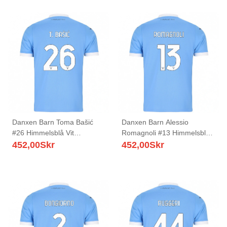
Danxen Barn Toma Bašić
Danxen Barn Alessio
#26 Himmelsblå Vit
Romagnoli #13 Himmelsblå
Hemmatröja Matchtröjor
Vit Hemmatröja Matchtröjor
452,00
Skr
452,00
Skr
2025/26 Tröjor T-Tröja
2025/26 Tröjor T-Tröja