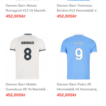
Danxen Barn Alessio
Danxen Barn Tommaso
Romagnoli #13 Vit Marinblå
Bordoni #13 Himmelsblå Vit
Bortatröja Matchtröjor
Hemmatröja Matchtröjor
452,00
Skr
452,00
Skr
2025/26 Tröjor T-Tröja
2025/26 Tröjor T-Tröja
Danxen Barn Mattéo
Danxen Barn Pedro #9
Guendouzi #8 Vit Marinblå
Himmelsblå Vit Hemmatröja
Bortatröja Matchtröjor
Matchtröjor 2025/26 Tröjor
452,00
Skr
452,00
Skr
2025/26 Tröjor T-Tröja
T-Tröja