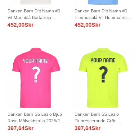
Danxen Barn Ditt Namn #0
Danxen Barn Ditt Namn #0
Vit Marinblå Bortatröja
Himmelsblå Vit Hemmatröja
Matchtröjor 2025/26 Tröjor
Matchtröjor 2025/26 Tröjor
452,00
Skr
452,00
Skr
T-Tröja
T-Tröja
Danxen Barn SS Lazio Djup
Danxen Barn SS Lazio
Rosa Målvaktströja 2025/26
Fluorescerande Grön
T-tröja
Målvaktströja 2025/26 T-
397,64
Skr
397,64
Skr
tröja