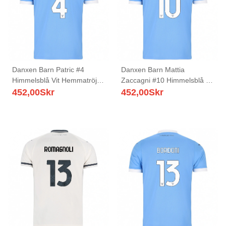
Danxen Barn Patric #4
Danxen Barn Mattia
Himmelsblå Vit Hemmatröja
Zaccagni #10 Himmelsblå Vit
Matchtröjor 2025/26 Tröjor
Hemmatröja Matchtröjor
452,00
Skr
452,00
Skr
T-Tröja
2025/26 Tröjor T-Tröja