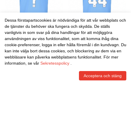
Dessa förstapartscookies är nödvändiga för att vår webbplats och
de tjänster du behöver ska fungera och skydda. De ställs
vanligtvis in som svar på dina handlingar för att möjliggöra
Danxen Barn Dario
Danxen Barn Fabio Andrea
användningen av viss funktionalitet, som att komma ihåg dina
Bongiorno #0 Himmelsblå Vit
Ruggeri #44 Himmelsblå Vit
cookie-preferenser, logga in eller hålla föremål i din kundvagn. Du
Hemmatröja Matchtröjor
Hemmatröja Matchtröjor
452,00
Skr
452,00
Skr
kan inte välja bort dessa cookies, och blockering av dem via en
2025/26 Tröjor T-Tröja
2025/26 Tröjor T-Tröja
webbläsare kan påverka webbplatsens funktionalitet. För mer
information, se vår
Sekretesspolicy
.
Acceptera och stäng