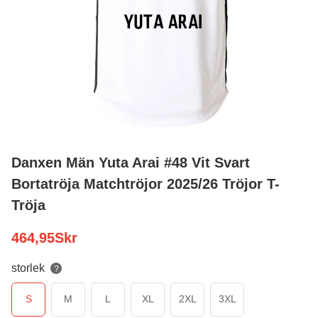
Danxen Män Yuta Arai #48 Vit Svart
Bortatröja Matchtröjor 2025/26 Tröjor T-
Tröja
464,95
Skr
storlek
?
S
M
L
XL
2XL
3XL