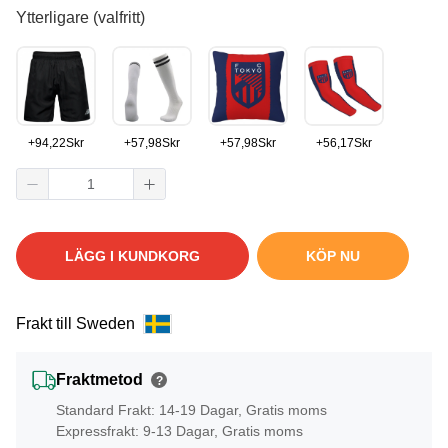
Ytterligare (valfritt)
+
94,22
Skr
+
57,98
Skr
+
57,98
Skr
+
56,17
Skr
LÄGG I KUNDKORG
KÖP NU
Frakt till Sweden
Fraktmetod
?
Standard Frakt: 14-19 Dagar, Gratis moms
Expressfrakt: 9-13 Dagar, Gratis moms