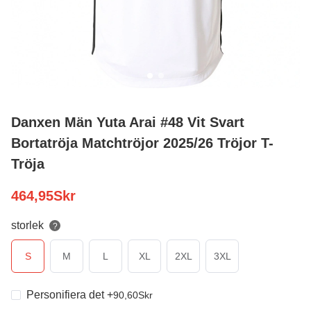
Danxen Män Yuta Arai #48 Vit Svart
Bortatröja Matchtröjor 2025/26 Tröjor T-
Tröja
464,95
Skr
storlek
?
S
M
L
XL
2XL
3XL
Personifiera det
+
90,60
Skr