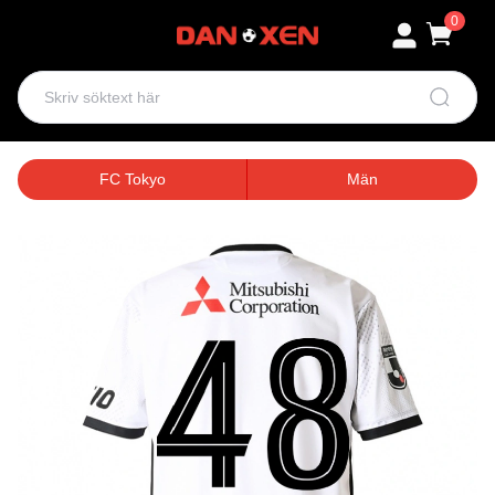
0
FC Tokyo
Män