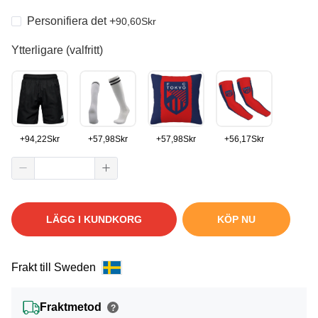
Personifiera det
+
90,60
Skr
Ytterligare (valfritt)
+
94,22
Skr
+
57,98
Skr
+
57,98
Skr
+
56,17
Skr
LÄGG I KUNDKORG
KÖP NU
Frakt till Sweden
Fraktmetod
?