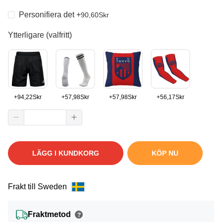
Personifiera det
+
90,60
Skr
Ytterligare (valfritt)
+
94,22
Skr
+
57,98
Skr
+
57,98
Skr
+
56,17
Skr
LÄGG I KUNDKORG
KÖP NU
Frakt till Sweden
Fraktmetod
?