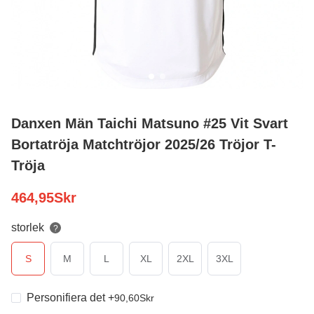
Danxen Män Taichi Matsuno #25 Vit Svart
Bortatröja Matchtröjor 2025/26 Tröjor T-
Tröja
464,95
Skr
storlek
?
S
M
L
XL
2XL
3XL
Personifiera det
+
90,60
Skr