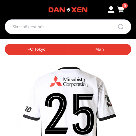
0
FC Tokyo
Män