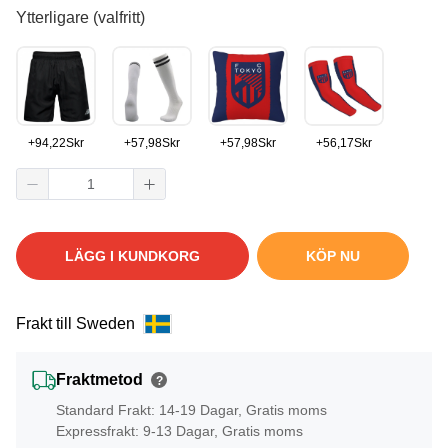
Ytterligare (valfritt)
+
94,22
Skr
+
57,98
Skr
+
57,98
Skr
+
56,17
Skr
LÄGG I KUNDKORG
KÖP NU
Frakt till Sweden
Fraktmetod
?
Standard Frakt: 14-19 Dagar, Gratis moms
Expressfrakt: 9-13 Dagar, Gratis moms