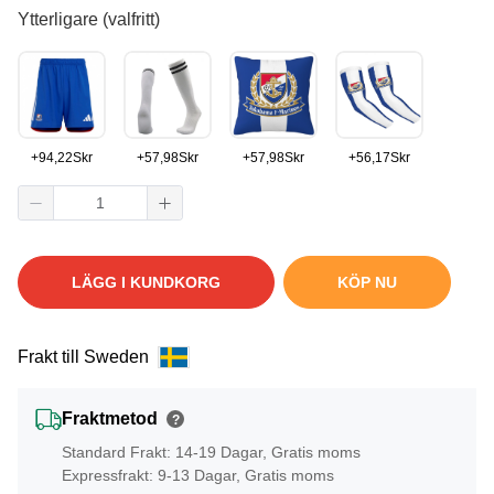
Ytterligare (valfritt)
+
94,22
Skr
+
57,98
Skr
+
57,98
Skr
+
56,17
Skr
LÄGG I KUNDKORG
KÖP NU
Frakt till Sweden
Fraktmetod
?
Standard Frakt: 14-19 Dagar, Gratis moms
Expressfrakt: 9-13 Dagar, Gratis moms