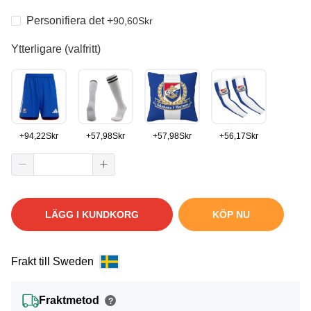
Personifiera det
+
90,60
Skr
Ytterligare (valfritt)
+
94,22
Skr
+
57,98
Skr
+
57,98
Skr
+
56,17
Skr
LÄGG I KUNDKORG
KÖP NU
Frakt till Sweden
Fraktmetod
?