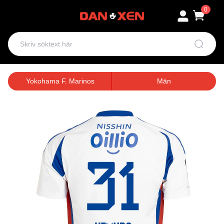
0
Yokohama F. Marinos
Män