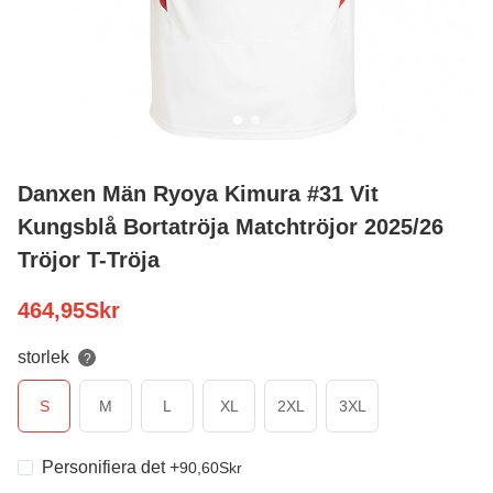
Danxen Män Ryoya Kimura #31 Vit
Kungsblå Bortatröja Matchtröjor 2025/26
Tröjor T-Tröja
464,95
Skr
storlek
?
S
M
L
XL
2XL
3XL
Personifiera det
+
90,60
Skr