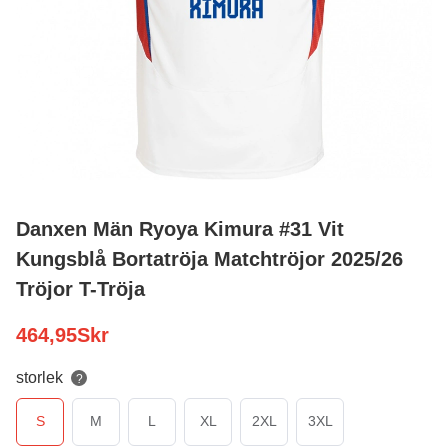
Danxen Män Ryoya Kimura #31 Vit
Kungsblå Bortatröja Matchtröjor 2025/26
Tröjor T-Tröja
464,95
Skr
storlek
?
S
M
L
XL
2XL
3XL