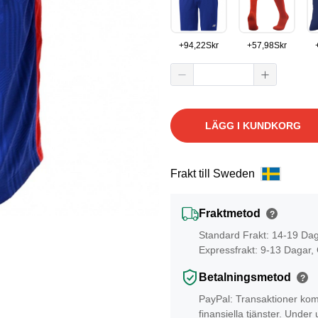
+
94,22
Skr
+
57,98
Skr
LÄGG I KUNDKORG
Frakt till Sweden
Fraktmetod
?
Standard Frakt: 14-19 Da
Expressfrakt: 9-13 Dagar,
Betalningsmetod
?
PayPal: Transaktioner kom
finansiella tjänster. Unde