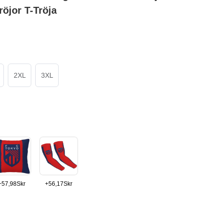
röjor T-Tröja
2XL
3XL
+
57,98
Skr
+
56,17
Skr