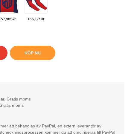
+
57,98
Skr
+
56,17
Skr
KÖP NU
gar, Gratis moms
 Gratis moms
mer att behandlas av PayPal, en extern leverantör av
r utcheckningsprocessen kommer du att omdirigeras till PayPal