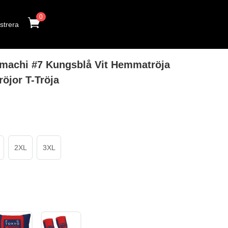
0
strera
achi #7 Kungsblå Vit Hemmatröja
röjor T-Tröja
2XL
3XL