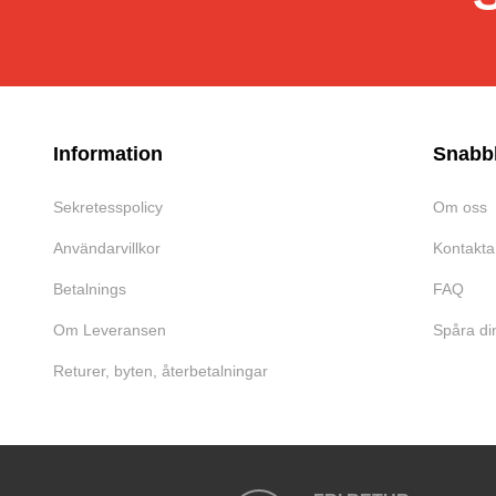
Information
Snabb
Sekretesspolicy
Om oss
Användarvillkor
Kontakta
Betalnings
FAQ
Om Leveransen
Spåra di
Returer, byten, återbetalningar