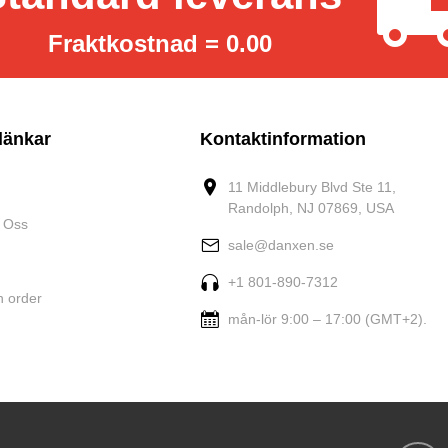
Fraktkostnad = 0.00
länkar
Kontaktinformation
11 Middlebury Blvd Ste 11,
Randolph, NJ 07869, USA
 Oss
sale@danxen.se
+1 801-890-7312
n order
mån-lör 9:00 – 17:00 (GMT+2).