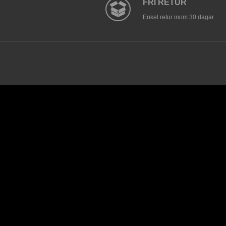
FRI RETUR
Enkel retur inom 30 dagar