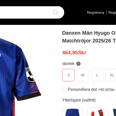
Registrera
Regi
Danxen Män Hyugo Om
Matchtröjor 2025/26 T
464,95
Skr
storlek
?
S
M
L
XL
Personifiera det
+
90,60
Skr
Ytterligare (valfritt)