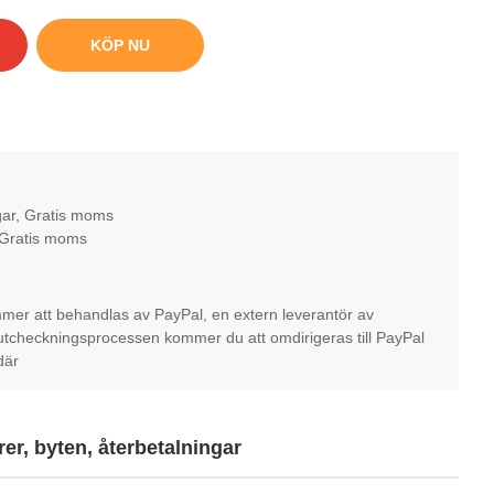
KÖP NU
gar, Gratis moms
 Gratis moms
mer att behandlas av PayPal, en extern leverantör av
r utcheckningsprocessen kommer du att omdirigeras till PayPal
där
er, byten, återbetalningar