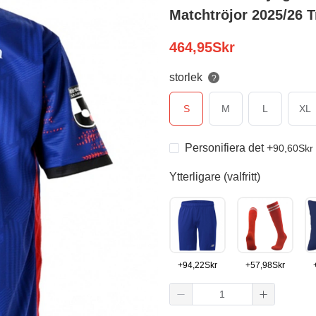
Matchtröjor 2025/26 T
464,95
Skr
storlek
?
S
M
L
XL
Personifiera det
+
90,60
Skr
Ytterligare (valfritt)
+
94,22
Skr
+
57,98
Skr