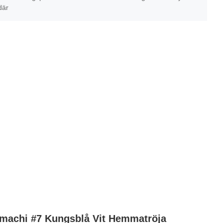
där
achi #7 Kungsblå Vit Hemmatröja