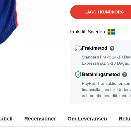
LÄGG I KUNDKORG
Frakt till Sweden
Fraktmetod
?
Standard Frakt: 14-19 Da
Expressfrakt: 9-13 Dagar,
Betalningsmetod
?
PayPal: Transaktioner kom
finansiella tjänster. Unde
och betala med ditt konto 
tabell
Recensioner
Om Leveransen
Retur