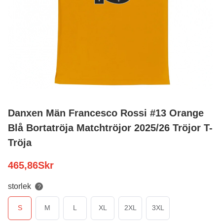
Danxen Män Francesco Rossi #13 Orange
Blå Bortatröja Matchtröjor 2025/26 Tröjor T-
Tröja
465,86
Skr
storlek
?
S
M
L
XL
2XL
3XL