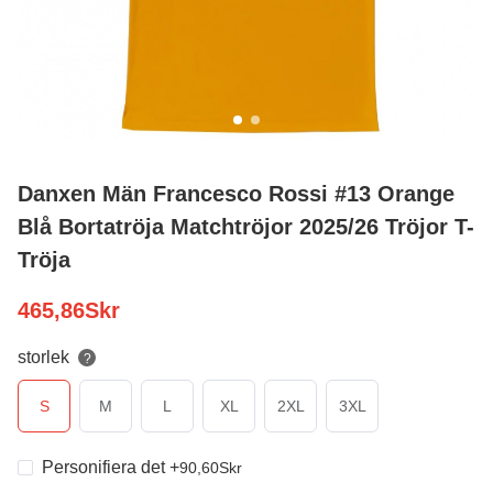
Danxen Män Francesco Rossi #13 Orange
Blå Bortatröja Matchtröjor 2025/26 Tröjor T-
Tröja
465,86
Skr
storlek
?
S
M
L
XL
2XL
3XL
Personifiera det
+
90,60
Skr