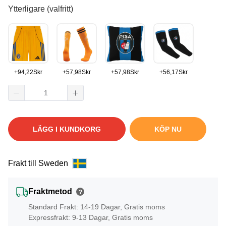
Ytterligare (valfritt)
+
94,22
Skr
+
57,98
Skr
+
57,98
Skr
+
56,17
Skr
LÄGG I KUNDKORG
KÖP NU
Frakt till Sweden
Fraktmetod
?
Standard Frakt: 14-19 Dagar, Gratis moms
Expressfrakt: 9-13 Dagar, Gratis moms