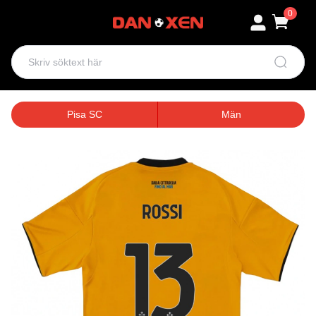
0
Pisa SC
Män