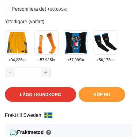
Personifiera det
+
90,60
Skr
Ytterligare (valfritt)
+
94,22
Skr
+
57,98
Skr
+
57,98
Skr
+
56,17
Skr
LÄGG I KUNDKORG
KÖP NU
Frakt till Sweden
Fraktmetod
?