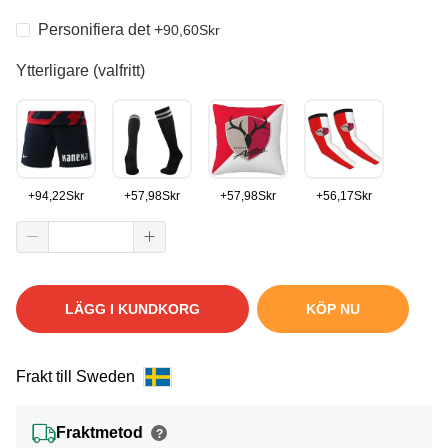
Personifiera det
+
90,60
Skr
Ytterligare (valfritt)
+
94,22
Skr
+
57,98
Skr
+
57,98
Skr
+
56,17
Skr
LÄGG I KUNDKORG
KÖP NU
Frakt till Sweden
Fraktmetod
?