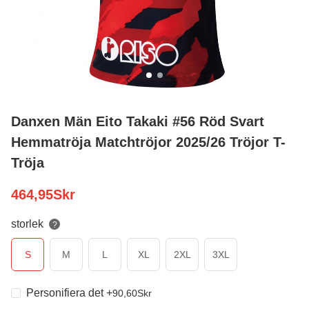
Danxen Män Eito Takaki #56 Röd Svart
Hemmatröja Matchtröjor 2025/26 Tröjor T-
Tröja
464,95
Skr
storlek
?
S
M
L
XL
2XL
3XL
Personifiera det
+
90,60
Skr