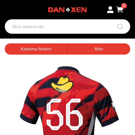
0
Kashima Antlers
Män