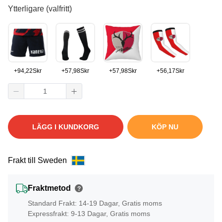
Ytterligare (valfritt)
+
94,22
Skr
+
57,98
Skr
+
57,98
Skr
+
56,17
Skr
LÄGG I KUNDKORG
KÖP NU
Frakt till Sweden
Fraktmetod
?
Standard Frakt: 14-19 Dagar, Gratis moms
Expressfrakt: 9-13 Dagar, Gratis moms