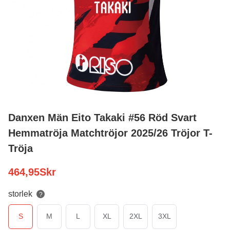
Danxen Män Eito Takaki #56 Röd Svart
Hemmatröja Matchtröjor 2025/26 Tröjor T-
Tröja
464,95
Skr
storlek
?
S
M
L
XL
2XL
3XL