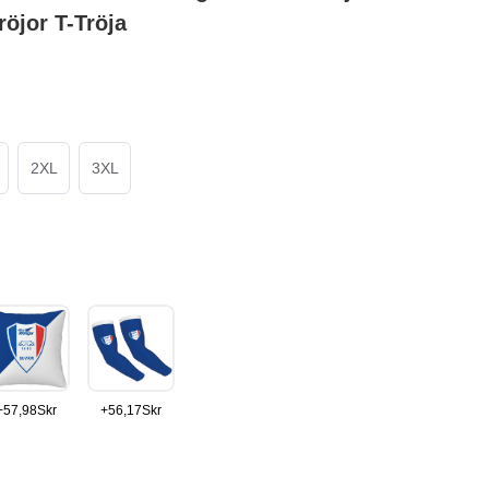
röjor T-Tröja
2XL
3XL
+
57,98
Skr
+
56,17
Skr