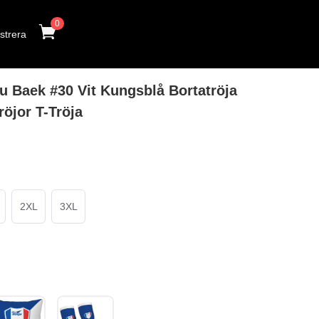
0
strera
 Baek #30 Vit Kungsblå Bortatröja
röjor T-Tröja
2XL
3XL