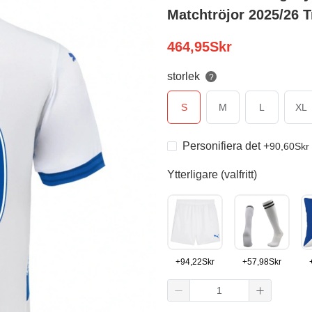
Matchtröjor 2025/26 T
464,95
Skr
storlek
?
S
M
L
XL
Personifiera det
+
90,60
Skr
Ytterligare (valfritt)
+
94,22
Skr
+
57,98
Skr