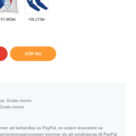
+
57,98
Skr
+
56,17
Skr
KÖP NU
gar, Gratis moms
 Gratis moms
mer att behandlas av PayPal, en extern leverantör av
r utcheckningsprocessen kommer du att omdirigeras till PayPal