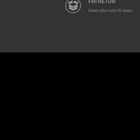
FRI RETUR
Enkel retur inom 30 dagar