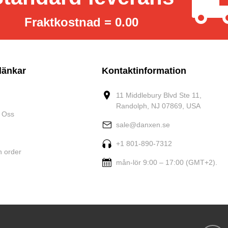
Fraktkostnad = 0.00
länkar
Kontaktinformation
11 Middlebury Blvd Ste 11,
Randolph, NJ 07869, USA
 Oss
sale@danxen.se
+1 801-890-7312
n order
mån-lör 9:00 – 17:00 (GMT+2).