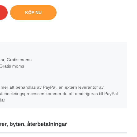
KÖP NU
gar, Gratis moms
 Gratis moms
mer att behandlas av PayPal, en extern leverantör av
r utcheckningsprocessen kommer du att omdirigeras till PayPal
där
er, byten, återbetalningar