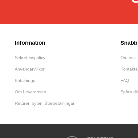
Information
Snabb
Sekretesspolicy
Om oss
Användarvillkor
Kontakta
Betalnings
FAQ
Om Leveransen
Spåra di
Returer, byten, återbetalningar