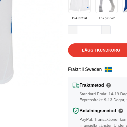
+
94,22
Skr
+
57,98
Skr
LÄGG I KUNDKORG
Frakt till Sweden
Fraktmetod
?
Standard Frakt: 14-19 Da
Expressfrakt: 9-13 Dagar,
Betalningsmetod
?
PayPal: Transaktioner kom
finansiella tjänster. Unde