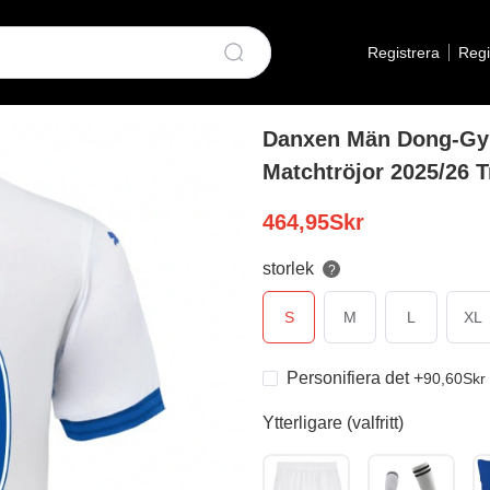
Registrera
Regi
Danxen Män Dong-Gyu
Matchtröjor 2025/26 T
464,95
Skr
storlek
?
S
M
L
XL
Personifiera det
+
90,60
Skr
Ytterligare (valfritt)