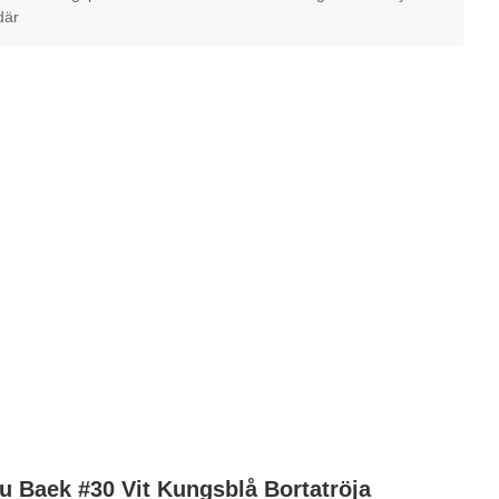
där
 Baek #30 Vit Kungsblå Bortatröja