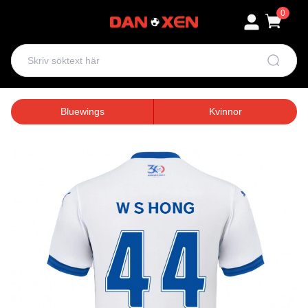
0
Bluewings
Kvinnor