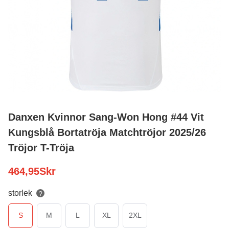
Danxen Kvinnor Sang-Won Hong #44 Vit
Kungsblå Bortatröja Matchtröjor 2025/26
Tröjor T-Tröja
464,95
Skr
storlek
?
S
M
L
XL
2XL