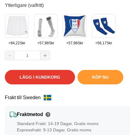
Ytterligare (valfritt)
+
94,22
Skr
+
57,98
Skr
+
57,98
Skr
+
56,17
Skr
LÄGG I KUNDKORG
KÖP NU
Frakt till Sweden
Fraktmetod
?
Standard Frakt: 14-19 Dagar, Gratis moms
Expressfrakt: 9-13 Dagar, Gratis moms