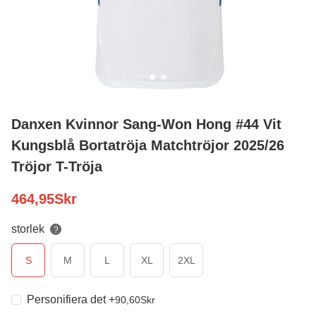
Danxen Kvinnor Sang-Won Hong #44 Vit
Kungsblå Bortatröja Matchtröjor 2025/26
Tröjor T-Tröja
464,95
Skr
storlek
?
S
M
L
XL
2XL
Personifiera det
+
90,60
Skr