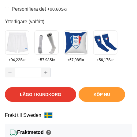
Personifiera det
+
90,60
Skr
Ytterligare (valfritt)
+
94,22
Skr
+
57,98
Skr
+
57,98
Skr
+
56,17
Skr
LÄGG I KUNDKORG
KÖP NU
Frakt till Sweden
Fraktmetod
?