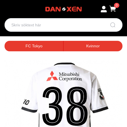
0
FC Tokyo
Kvinnor