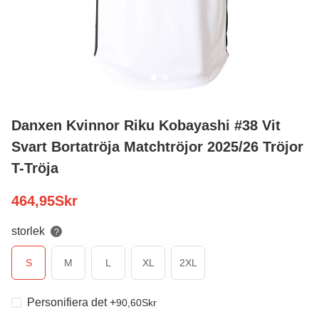
Danxen Kvinnor Riku Kobayashi #38 Vit
Svart Bortatröja Matchtröjor 2025/26 Tröjor
T-Tröja
464,95
Skr
storlek
?
S
M
L
XL
2XL
Personifiera det
+
90,60
Skr