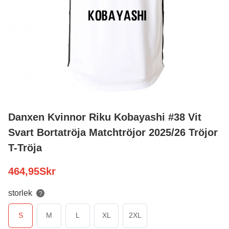
Danxen Kvinnor Riku Kobayashi #38 Vit
Svart Bortatröja Matchtröjor 2025/26 Tröjor
T-Tröja
464,95
Skr
storlek
?
S
M
L
XL
2XL