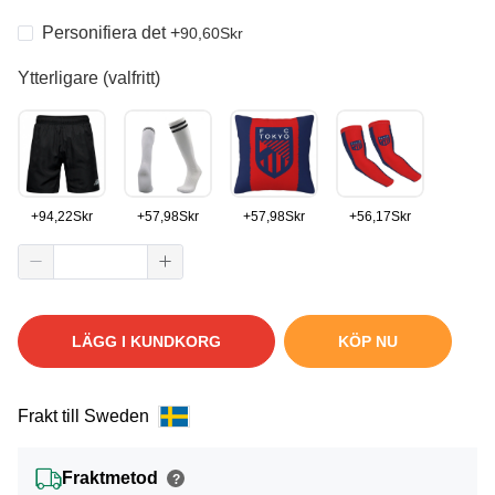
Personifiera det
+
90,60
Skr
Ytterligare (valfritt)
+
94,22
Skr
+
57,98
Skr
+
57,98
Skr
+
56,17
Skr
LÄGG I KUNDKORG
KÖP NU
Frakt till Sweden
Fraktmetod
?