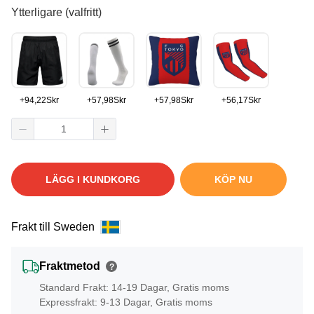
Ytterligare (valfritt)
+
94,22
Skr
+
57,98
Skr
+
57,98
Skr
+
56,17
Skr
LÄGG I KUNDKORG
KÖP NU
Frakt till Sweden
Fraktmetod
?
Standard Frakt: 14-19 Dagar, Gratis moms
Expressfrakt: 9-13 Dagar, Gratis moms