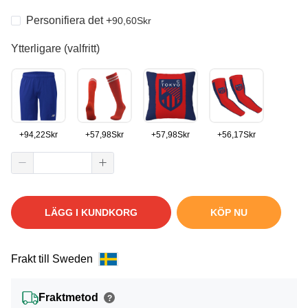
Personifiera det
+
90,60
Skr
Ytterligare (valfritt)
+
94,22
Skr
+
57,98
Skr
+
57,98
Skr
+
56,17
Skr
LÄGG I KUNDKORG
KÖP NU
Frakt till Sweden
Fraktmetod
?