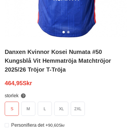
Danxen Kvinnor Kosei Numata #50
Kungsblå Vit Hemmatröja Matchtröjor
2025/26 Tröjor T-Tröja
464,95
Skr
storlek
?
S
M
L
XL
2XL
Personifiera det
+
90,60
Skr