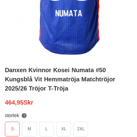
Danxen Kvinnor Kosei Numata #50
Kungsblå Vit Hemmatröja Matchtröjor
2025/26 Tröjor T-Tröja
464,95
Skr
storlek
?
S
M
L
XL
2XL