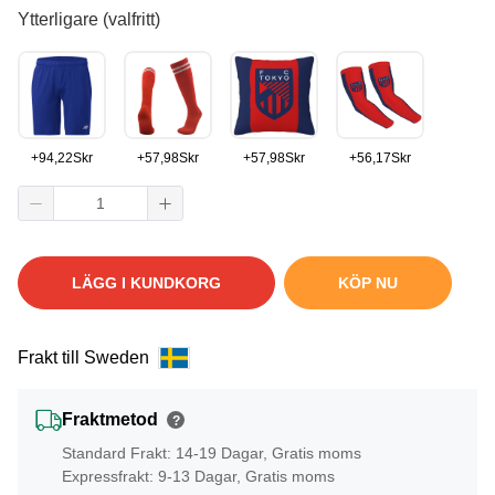
Ytterligare (valfritt)
+
94,22
Skr
+
57,98
Skr
+
57,98
Skr
+
56,17
Skr
LÄGG I KUNDKORG
KÖP NU
Frakt till Sweden
Fraktmetod
?
Standard Frakt: 14-19 Dagar, Gratis moms
Expressfrakt: 9-13 Dagar, Gratis moms