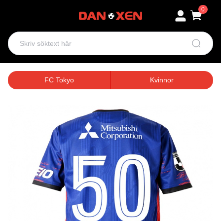
0
FC Tokyo
Kvinnor