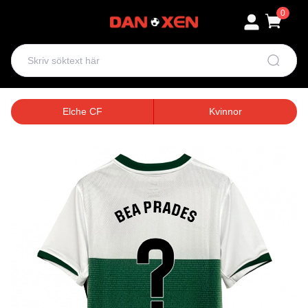
0
Elche CF
Kvinnor