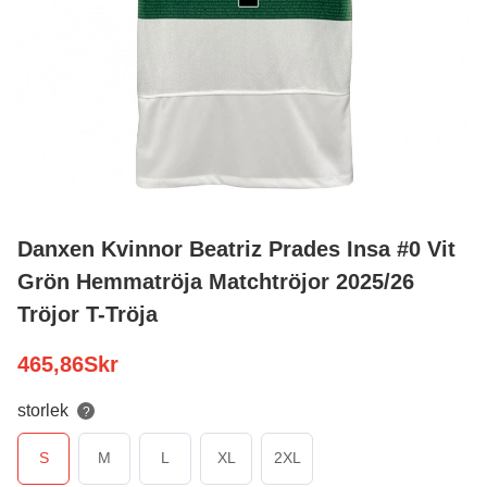
Danxen Kvinnor Beatriz Prades Insa #0 Vit
Grön Hemmatröja Matchtröjor 2025/26
Tröjor T-Tröja
465,86
Skr
storlek
?
S
M
L
XL
2XL