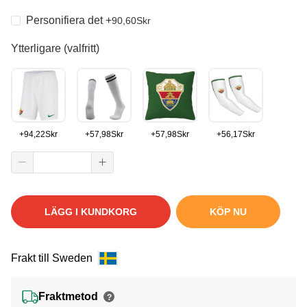
Personifiera det
+
90,60
Skr
Ytterligare (valfritt)
+
94,22
Skr
+
57,98
Skr
+
57,98
Skr
+
56,17
Skr
LÄGG I KUNDKORG
KÖP NU
Frakt till Sweden
Fraktmetod
?