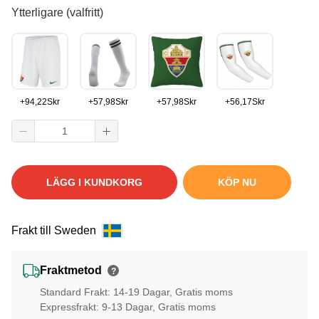
Ytterligare (valfritt)
+
94,22
Skr
+
57,98
Skr
+
57,98
Skr
+
56,17
Skr
LÄGG I KUNDKORG
KÖP NU
Frakt till Sweden
Fraktmetod
?
Standard Frakt: 14-19 Dagar, Gratis moms
Expressfrakt: 9-13 Dagar, Gratis moms