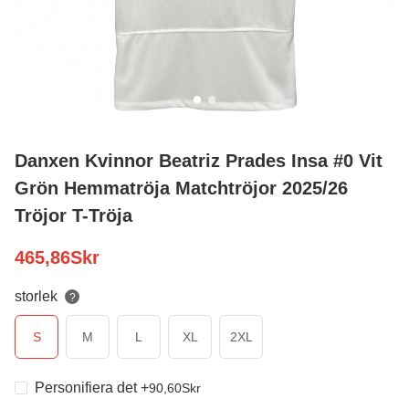
Danxen Kvinnor Beatriz Prades Insa #0 Vit
Grön Hemmatröja Matchtröjor 2025/26
Tröjor T-Tröja
465,86
Skr
storlek
?
S
M
L
XL
2XL
Personifiera det
+
90,60
Skr