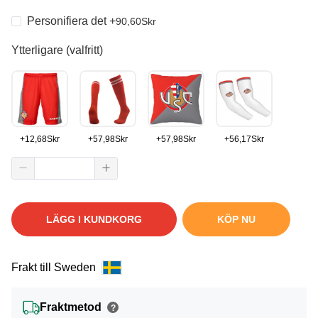
Personifiera det
+
90,60
Skr
Ytterligare (valfritt)
+
12,68
Skr
+
57,98
Skr
+
57,98
Skr
+
56,17
Skr
LÄGG I KUNDKORG
KÖP NU
Frakt till Sweden
Fraktmetod
?