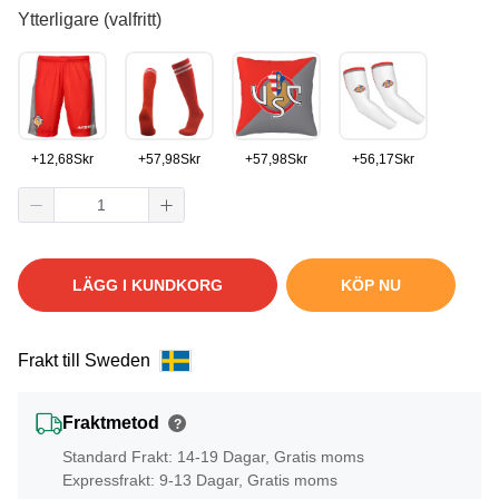
Ytterligare (valfritt)
+
12,68
Skr
+
57,98
Skr
+
57,98
Skr
+
56,17
Skr
LÄGG I KUNDKORG
KÖP NU
Frakt till Sweden
Fraktmetod
?
Standard Frakt: 14-19 Dagar, Gratis moms
Expressfrakt: 9-13 Dagar, Gratis moms