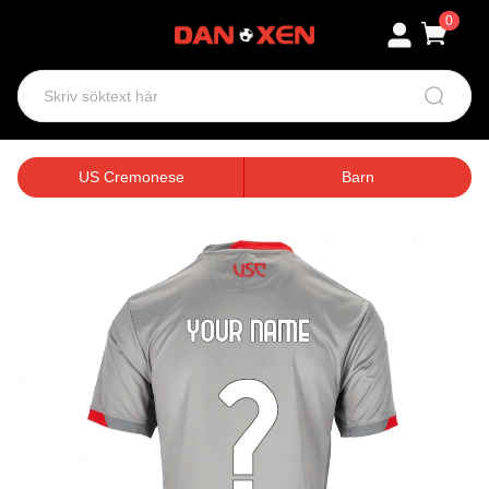
0
US Cremonese
Barn