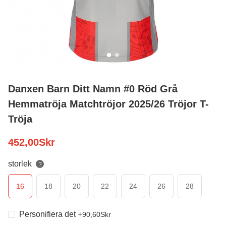
Danxen Barn Ditt Namn #0 Röd Grå
Hemmatröja Matchtröjor 2025/26 Tröjor T-
Tröja
452,00
Skr
storlek
?
16
18
20
22
24
26
28
Personifiera det
+
90,60
Skr