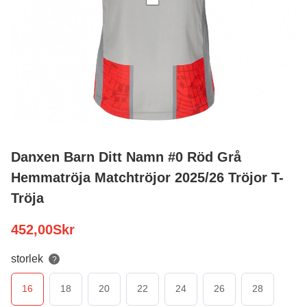
Danxen Barn Ditt Namn #0 Röd Grå
Hemmatröja Matchtröjor 2025/26 Tröjor T-
Tröja
452,00
Skr
storlek
?
16
18
20
22
24
26
28