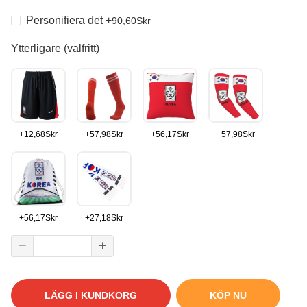
Personifiera det
+
90,60
Skr
Ytterligare (valfritt)
+
12,68
Skr
+
57,98
Skr
+
56,17
Skr
+
57,98
Skr
+
56,17
Skr
+
27,18
Skr
LÄGG I KUNDKORG
KÖP NU