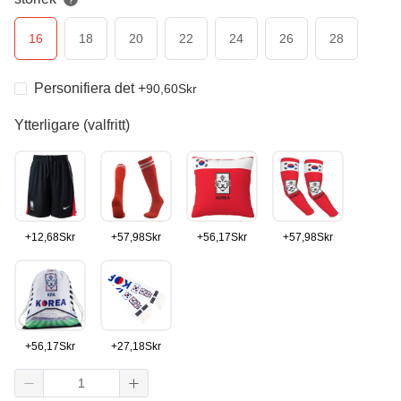
?
16
18
20
22
24
26
28
Personifiera det
+
90,60
Skr
Ytterligare (valfritt)
+
12,68
Skr
+
57,98
Skr
+
56,17
Skr
+
57,98
Skr
+
56,17
Skr
+
27,18
Skr