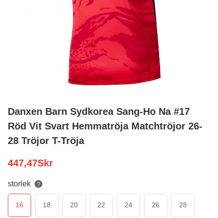
Danxen Barn Sydkorea Sang-Ho Na #17
Röd Vit Svart Hemmatröja Matchtröjor 26-
28 Tröjor T-Tröja
447,47
Skr
storlek
?
16
18
20
22
24
26
28