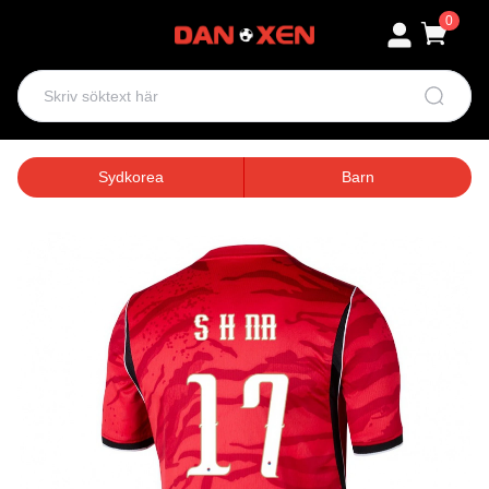
0
Sydkorea
Barn