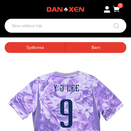
0
Sydkorea
Barn