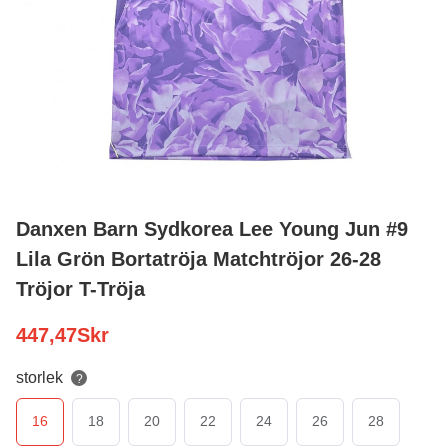
Danxen Barn Sydkorea Lee Young Jun #9
Lila Grön Bortatröja Matchtröjor 26-28
Tröjor T-Tröja
447,47
Skr
storlek
?
16
18
20
22
24
26
28