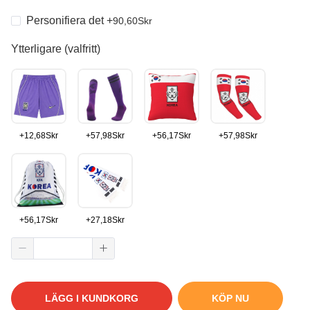
Personifiera det
+
90,60
Skr
Ytterligare (valfritt)
+
12,68
Skr
+
57,98
Skr
+
56,17
Skr
+
57,98
Skr
+
56,17
Skr
+
27,18
Skr
LÄGG I KUNDKORG
KÖP NU