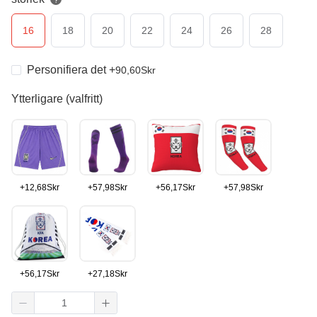
?
16
18
20
22
24
26
28
Personifiera det
+
90,60
Skr
Ytterligare (valfritt)
+
12,68
Skr
+
57,98
Skr
+
56,17
Skr
+
57,98
Skr
+
56,17
Skr
+
27,18
Skr