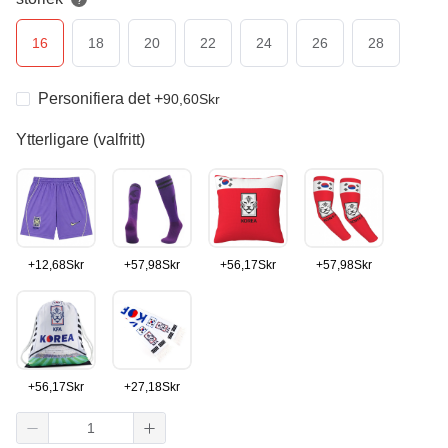
?
16
18
20
22
24
26
28
Personifiera det
+
90,60
Skr
Ytterligare (valfritt)
+
12,68
Skr
+
57,98
Skr
+
56,17
Skr
+
57,98
Skr
+
56,17
Skr
+
27,18
Skr