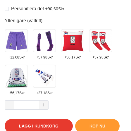
Personifiera det
+
90,60
Skr
Ytterligare (valfritt)
+
12,68
Skr
+
57,98
Skr
+
56,17
Skr
+
57,98
Skr
+
56,17
Skr
+
27,18
Skr
LÄGG I KUNDKORG
KÖP NU