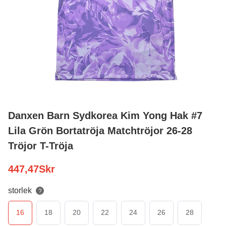
Danxen Barn Sydkorea Kim Yong Hak #7
Lila Grön Bortatröja Matchtröjor 26-28
Tröjor T-Tröja
447,47
Skr
storlek
?
16
18
20
22
24
26
28