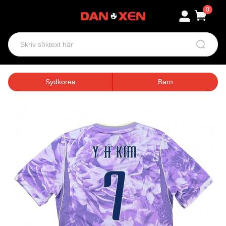
0
Sydkorea
Barn