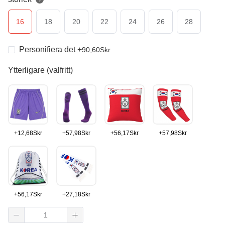
?
16
18
20
22
24
26
28
Personifiera det
+
90,60
Skr
Ytterligare (valfritt)
+
12,68
Skr
+
57,98
Skr
+
56,17
Skr
+
57,98
Skr
+
56,17
Skr
+
27,18
Skr