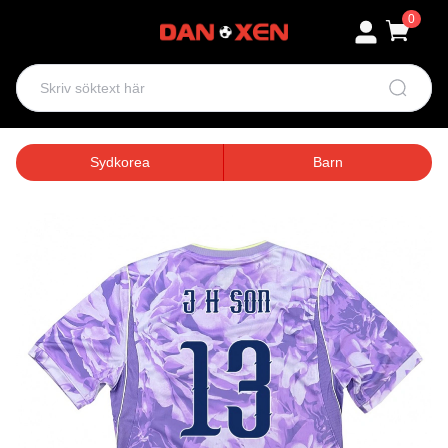
0
Sydkorea
Barn