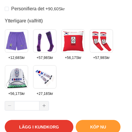
Personifiera det
+
90,60
Skr
Ytterligare (valfritt)
+
12,68
Skr
+
57,98
Skr
+
56,17
Skr
+
57,98
Skr
+
56,17
Skr
+
27,18
Skr
LÄGG I KUNDKORG
KÖP NU