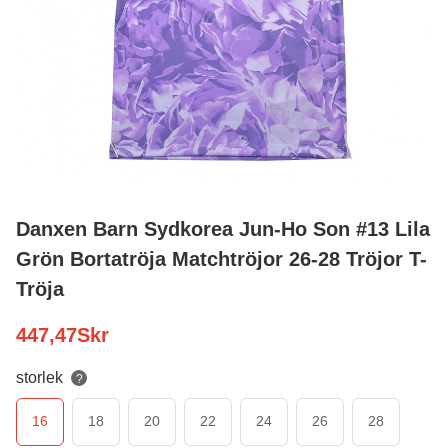
Danxen Barn Sydkorea Jun-Ho Son #13 Lila
Grön Bortatröja Matchtröjor 26-28 Tröjor T-
Tröja
447,47
Skr
storlek
?
16
18
20
22
24
26
28