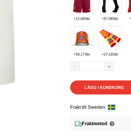
+
12,68
Skr
+
57,98
Skr
+
56,17
Skr
+
27,18
Skr
LÄGG I KUNDKORG
Frakt till Sweden
Fraktmetod
?