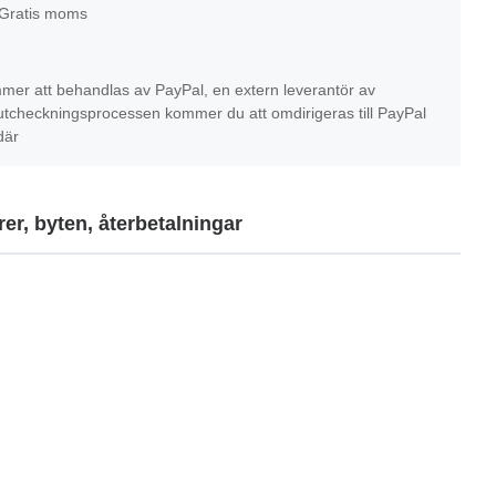
 Gratis moms
mer att behandlas av PayPal, en extern leverantör av
r utcheckningsprocessen kommer du att omdirigeras till PayPal
där
er, byten, återbetalningar