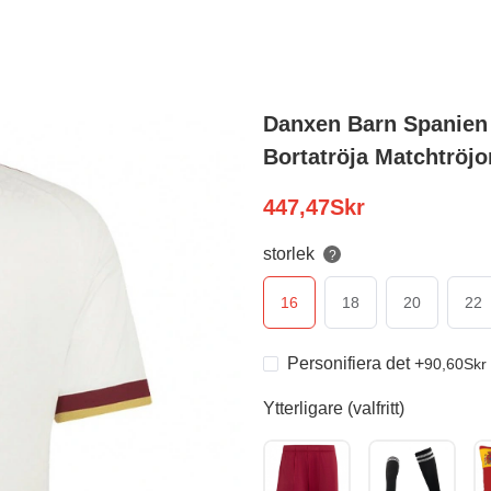
Danxen Barn Spanien 
Bortatröja Matchtröjor
447,47
Skr
storlek
?
16
18
20
22
Personifiera det
+
90,60
Skr
Ytterligare (valfritt)