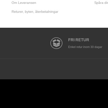
Om Leveransen
Spåra di
Returer, byten, återbetalningar
FRI RETUR
Enkel retur inom 30 dagar