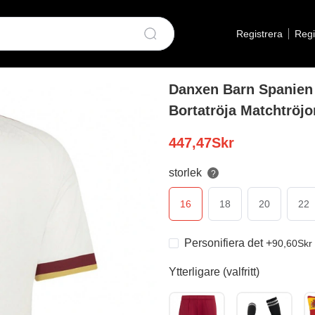
Registrera
Regi
Danxen Barn Spanien 
Bortatröja Matchtröjor
447,47
Skr
storlek
?
16
18
20
22
Personifiera det
+
90,60
Skr
Ytterligare (valfritt)