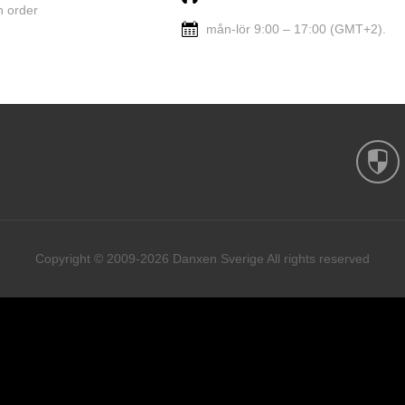
n order
mån-lör 9:00 – 17:00 (GMT+2).
Copyright © 2009-2026 Danxen Sverige All rights reserved