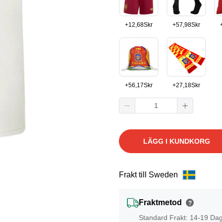
+
12,68
Skr
+
57,98
Skr
+
56,17
Skr
+
27,18
Skr
LÄGG I KUNDKORG
Frakt till Sweden
Fraktmetod
?
Standard Frakt: 14-19 Da