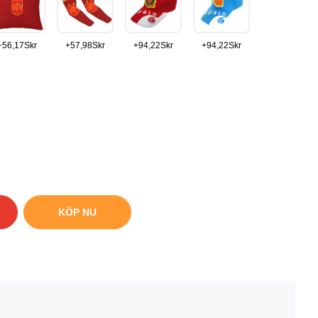
+
56,17
Skr
+
57,98
Skr
+
94,22
Skr
+
94,22
Skr
KÖP NU