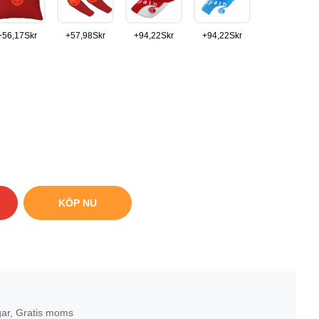
+
56,17
Skr
+
57,98
Skr
+
94,22
Skr
+
94,22
Skr
KÖP NU
gar, Gratis moms