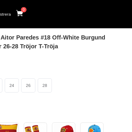
0
strera
Aitor Paredes #18 Off-White Burgund
 26-28 Tröjor T-Tröja
24
26
28