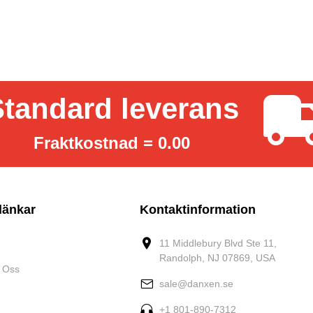
tandard leverans
Fraktkostnad = 0.00
länkar
Kontaktinformation
11 Middlebury Blvd Ste 11,
Randolph, NJ 07869, USA
 Oss
sale@danxen.se
+1 801-890-7312