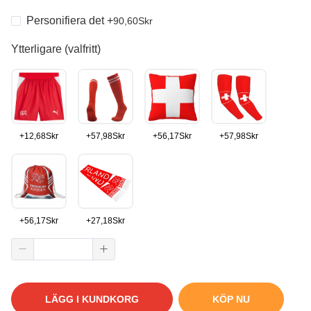
Personifiera det
+
90,60
Skr
Ytterligare (valfritt)
+
12,68
Skr
+
57,98
Skr
+
56,17
Skr
+
57,98
Skr
+
56,17
Skr
+
27,18
Skr
LÄGG I KUNDKORG
KÖP NU