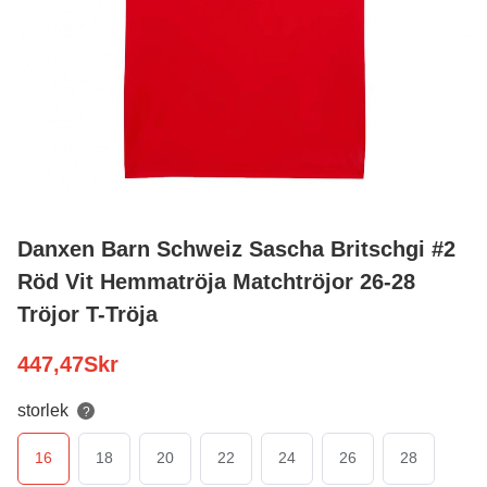
Danxen Barn Schweiz Sascha Britschgi #2
Röd Vit Hemmatröja Matchtröjor 26-28
Tröjor T-Tröja
447,47
Skr
storlek
?
16
18
20
22
24
26
28