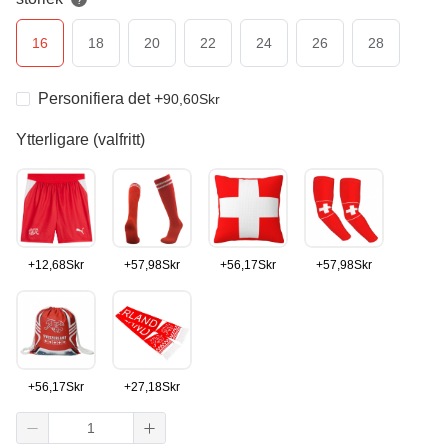
?
16
18
20
22
24
26
28
Personifiera det
+
90,60
Skr
Ytterligare (valfritt)
+
12,68
Skr
+
57,98
Skr
+
56,17
Skr
+
57,98
Skr
+
56,17
Skr
+
27,18
Skr