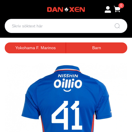
0
Yokohama F. Marinos
Barn