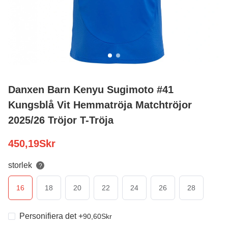
Danxen Barn Kenyu Sugimoto #41
Kungsblå Vit Hemmatröja Matchtröjor
2025/26 Tröjor T-Tröja
450,19
Skr
storlek
?
16
18
20
22
24
26
28
Personifiera det
+
90,60
Skr