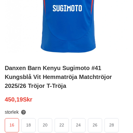
Danxen Barn Kenyu Sugimoto #41
Kungsblå Vit Hemmatröja Matchtröjor
2025/26 Tröjor T-Tröja
450,19
Skr
storlek
?
16
18
20
22
24
26
28