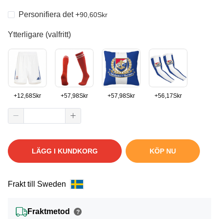
Personifiera det
+
90,60
Skr
Ytterligare (valfritt)
+
12,68
Skr
+
57,98
Skr
+
57,98
Skr
+
56,17
Skr
LÄGG I KUNDKORG
KÖP NU
Frakt till Sweden
Fraktmetod
?