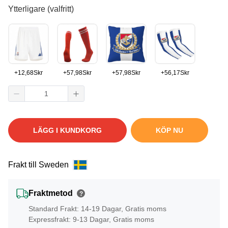
Ytterligare (valfritt)
+
12,68
Skr
+
57,98
Skr
+
57,98
Skr
+
56,17
Skr
LÄGG I KUNDKORG
KÖP NU
Frakt till Sweden
Fraktmetod
?
Standard Frakt: 14-19 Dagar, Gratis moms
Expressfrakt: 9-13 Dagar, Gratis moms