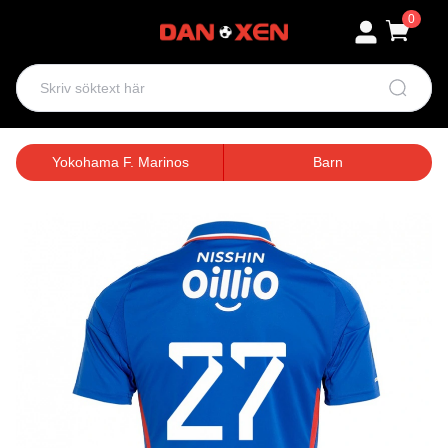
0
Yokohama F. Marinos
Barn