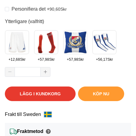
Personifiera det
+
90,60
Skr
Ytterligare (valfritt)
+
12,68
Skr
+
57,98
Skr
+
57,98
Skr
+
56,17
Skr
LÄGG I KUNDKORG
KÖP NU
Frakt till Sweden
Fraktmetod
?