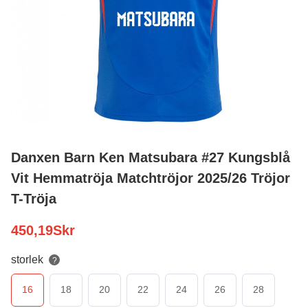
Danxen Barn Ken Matsubara #27 Kungsblå
Vit Hemmatröja Matchtröjor 2025/26 Tröjor
T-Tröja
450,19
Skr
storlek
?
16
18
20
22
24
26
28