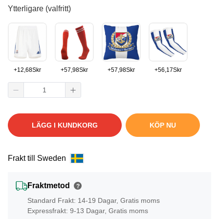
Ytterligare (valfritt)
+
12,68
Skr
+
57,98
Skr
+
57,98
Skr
+
56,17
Skr
LÄGG I KUNDKORG
KÖP NU
Frakt till Sweden
Fraktmetod
?
Standard Frakt: 14-19 Dagar, Gratis moms
Expressfrakt: 9-13 Dagar, Gratis moms