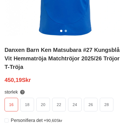
Danxen Barn Ken Matsubara #27 Kungsblå
Vit Hemmatröja Matchtröjor 2025/26 Tröjor
T-Tröja
450,19
Skr
storlek
?
16
18
20
22
24
26
28
Personifiera det
+
90,60
Skr