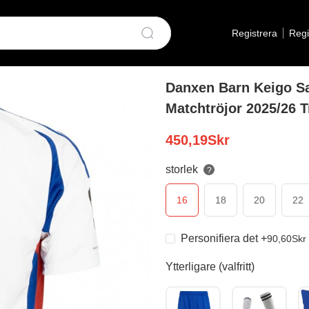
Registrera
Regi
Danxen Barn Keigo Sa
Matchtröjor 2025/26 T
450,19
Skr
storlek
?
16
18
20
22
Personifiera det
+
90,60
Skr
Ytterligare (valfritt)