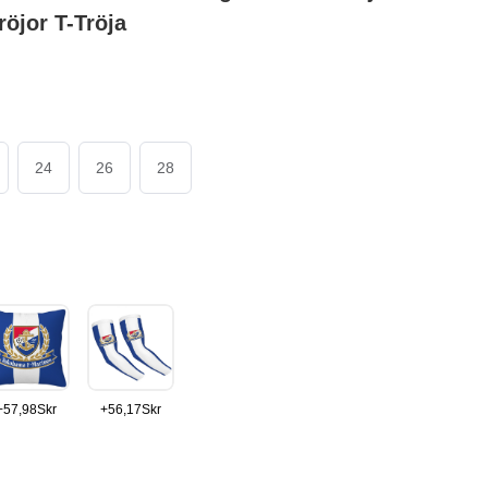
röjor T-Tröja
24
26
28
+
57,98
Skr
+
56,17
Skr