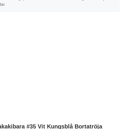
där
kakibara #35 Vit Kungsblå Bortatröja