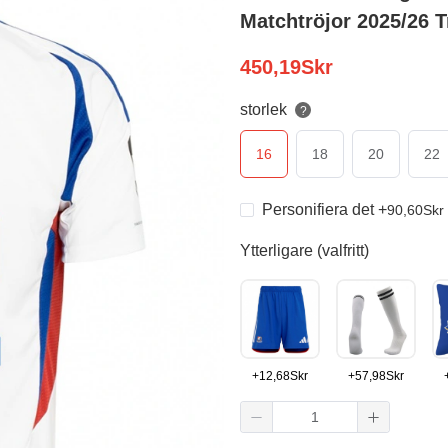
Matchtröjor 2025/26 T
450,19
Skr
storlek
?
16
18
20
22
Personifiera det
+
90,60
Skr
Ytterligare (valfritt)
+
12,68
Skr
+
57,98
Skr