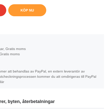
KÖP NU
gar, Gratis moms
 Gratis moms
mer att behandlas av PayPal, en extern leverantör av
r utcheckningsprocessen kommer du att omdirigeras till PayPal
där
er, byten, återbetalningar