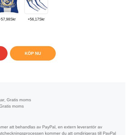
+
57,98
Skr
+
56,17
Skr
KÖP NU
gar, Gratis moms
 Gratis moms
mer att behandlas av PayPal, en extern leverantör av
r utcheckningsprocessen kommer du att omdirigeras till PayPal