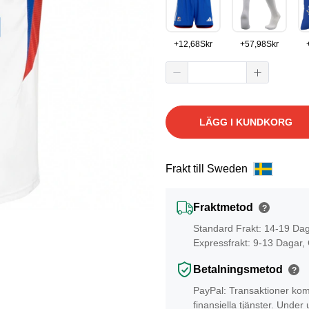
+
12,68
Skr
+
57,98
Skr
LÄGG I KUNDKORG
Frakt till Sweden
Fraktmetod
?
Standard Frakt: 14-19 Da
Expressfrakt: 9-13 Dagar,
Betalningsmetod
?
PayPal: Transaktioner kom
finansiella tjänster. Unde