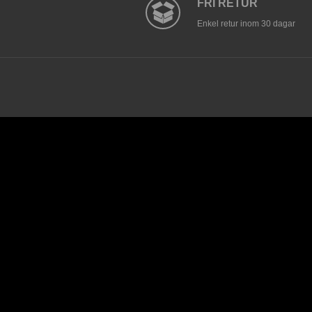
FRI RETUR
Enkel retur inom 30 dagar