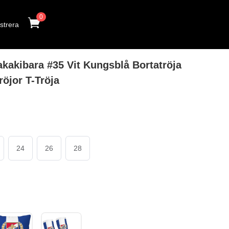
0
strera
kakibara #35 Vit Kungsblå Bortatröja
röjor T-Tröja
24
26
28