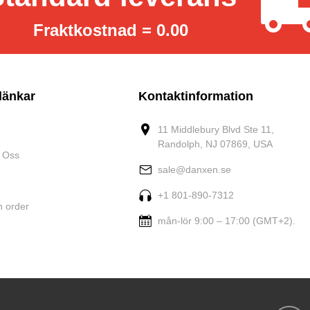
Fraktkostnad = 0.00
länkar
Kontaktinformation
11 Middlebury Blvd Ste 11,
Randolph, NJ 07869, USA
 Oss
sale@danxen.se
+1 801-890-7312
n order
mån-lör 9:00 – 17:00 (GMT+2).