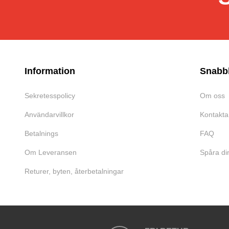
Information
Snabb
Sekretesspolicy
Om oss
Användarvillkor
Kontakta
Betalnings
FAQ
Om Leveransen
Spåra di
Returer, byten, återbetalningar