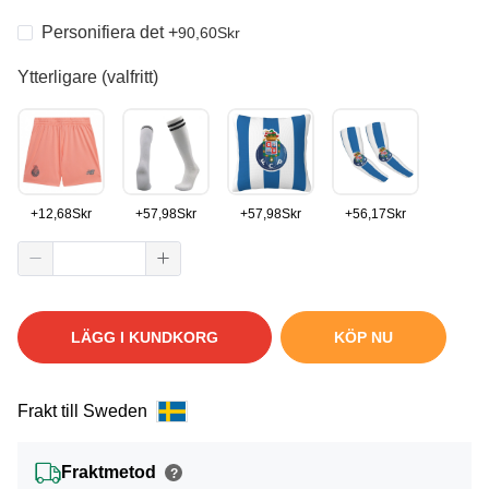
Personifiera det
+
90,60
Skr
Ytterligare (valfritt)
+
12,68
Skr
+
57,98
Skr
+
57,98
Skr
+
56,17
Skr
LÄGG I KUNDKORG
KÖP NU
Frakt till Sweden
Fraktmetod
?