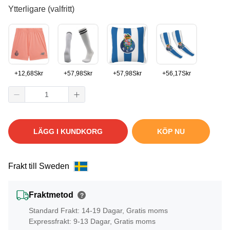
Ytterligare (valfritt)
+
12,68
Skr
+
57,98
Skr
+
57,98
Skr
+
56,17
Skr
LÄGG I KUNDKORG
KÖP NU
Frakt till Sweden
Fraktmetod
?
Standard Frakt: 14-19 Dagar, Gratis moms
Expressfrakt: 9-13 Dagar, Gratis moms