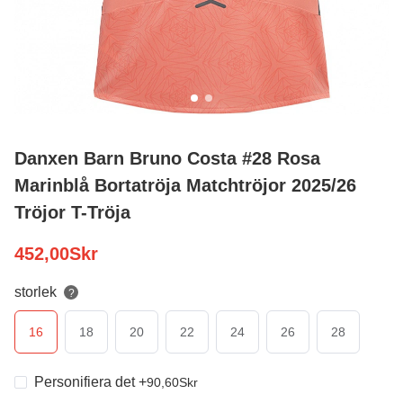
Danxen Barn Bruno Costa #28 Rosa
Marinblå Bortatröja Matchtröjor 2025/26
Tröjor T-Tröja
452,00
Skr
storlek
?
16
18
20
22
24
26
28
Personifiera det
+
90,60
Skr