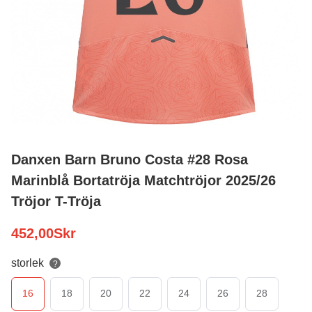
Danxen Barn Bruno Costa #28 Rosa
Marinblå Bortatröja Matchtröjor 2025/26
Tröjor T-Tröja
452,00
Skr
storlek
?
16
18
20
22
24
26
28