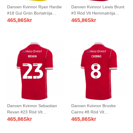
Danxen Kvinnor Ryan Hardie
Danxen Kvinnor Lewis Brunt
#18 Gul Grön Bortatröja
#3 Röd Vit Hemmatröja
Matchtröjor 2025/26 Tröjor
Matchtröjor 2025/26 Tröjor
465,86
Skr
465,86
Skr
T-Tröja
T-Tröja
Danxen Kvinnor Sebastian
Danxen Kvinnor Brooke
Revan #23 Röd Vit
Cairns #8 Röd Vit
Hemmatröja Matchtröjor
Hemmatröja Matchtröjor
465,86
Skr
465,86
Skr
2025/26 Tröjor T-Tröja
2025/26 Tröjor T-Tröja