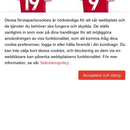
Dessa förstapartscookies är nödvändiga för att vår webbplats och
de tjänster du behöver ska fungera och skydda. De ställs
vanligtvis in som svar på dina handlingar för att möjliggöra
Danxen Kvinnor Jacob
Danxen Kvinnor Rosie
användningen av viss funktionalitet, som att komma ihåg dina
Mendy #19 Röd Vit
Hughes #9 Röd Vit
cookie-preferenser, logga in eller hålla föremål i din kundvagn. Du
Hemmatröja Matchtröjor
Hemmatröja Matchtröjor
465,86
Skr
465,86
Skr
kan inte välja bort dessa cookies, och blockering av dem via en
2025/26 Tröjor T-Tröja
2025/26 Tröjor T-Tröja
webbläsare kan påverka webbplatsens funktionalitet. För mer
information, se vår
Sekretesspolicy
.
Acceptera och stäng