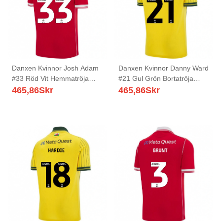
Danxen Kvinnor Josh Adam
Danxen Kvinnor Danny Ward
#33 Röd Vit Hemmatröja
#21 Gul Grön Bortatröja
Matchtröjor 2025/26 Tröjor
Matchtröjor 2025/26 Tröjor
465,86
Skr
465,86
Skr
T-Tröja
T-Tröja