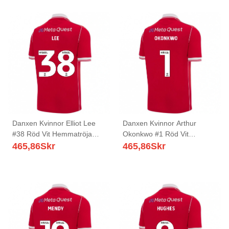
Danxen Kvinnor Elliot Lee
Danxen Kvinnor Arthur
#38 Röd Vit Hemmatröja
Okonkwo #1 Röd Vit
Matchtröjor 2025/26 Tröjor
Hemmatröja Matchtröjor
465,86
Skr
465,86
Skr
T-Tröja
2025/26 Tröjor T-Tröja