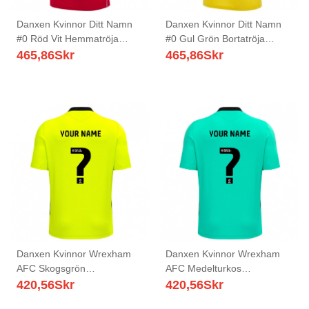
Danxen Kvinnor Ditt Namn
Danxen Kvinnor Ditt Namn
#0 Röd Vit Hemmatröja
#0 Gul Grön Bortatröja
Matchtröjor 2025/26 Tröjor
Matchtröjor 2025/26 Tröjor
465,86
Skr
465,86
Skr
T-Tröja
T-Tröja
Danxen Kvinnor Wrexham
Danxen Kvinnor Wrexham
AFC Skogsgrön
AFC Medelturkos
Målvaktströja 2025/26 T-
Målvaktströja 2025/26 T-
420,56
Skr
420,56
Skr
tröja
tröja