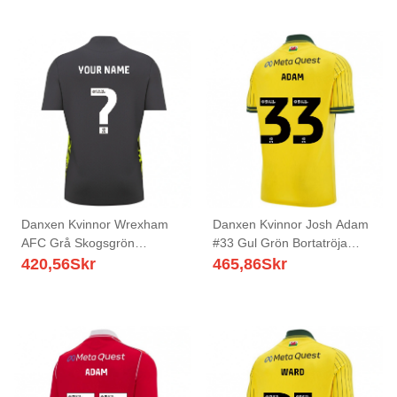
Danxen Kvinnor Wrexham
Danxen Kvinnor Josh Adam
AFC Grå Skogsgrön
#33 Gul Grön Bortatröja
Målvaktströja 2025/26 T-
Matchtröjor 2025/26 Tröjor
420,56
Skr
465,86
Skr
tröja
T-Tröja