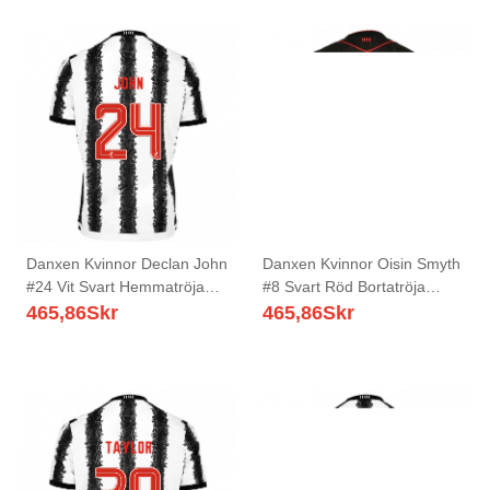
Danxen Kvinnor Declan John
Danxen Kvinnor Oisin Smyth
#24 Vit Svart Hemmatröja
#8 Svart Röd Bortatröja
Matchtröjor 2025/26 Tröjor
Matchtröjor 2025/26 Tröjor
465,86
Skr
465,86
Skr
T-Tröja
T-Tröja