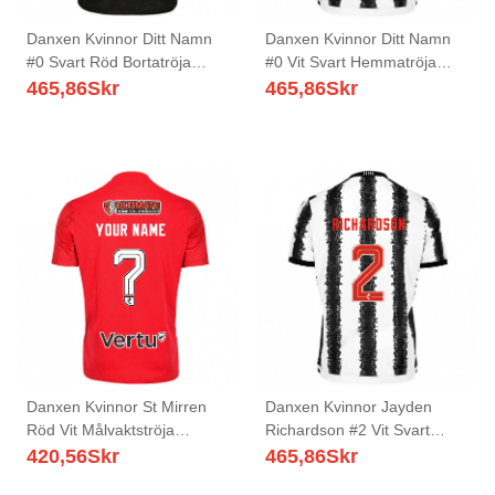
Danxen Kvinnor Ditt Namn
Danxen Kvinnor Ditt Namn
#0 Svart Röd Bortatröja
#0 Vit Svart Hemmatröja
Matchtröjor 2025/26 Tröjor
Matchtröjor 2025/26 Tröjor
465,86
Skr
465,86
Skr
T-Tröja
T-Tröja
Danxen Kvinnor St Mirren
Danxen Kvinnor Jayden
Röd Vit Målvaktströja
Richardson #2 Vit Svart
2025/26 T-tröja
Hemmatröja Matchtröjor
420,56
Skr
465,86
Skr
2025/26 Tröjor T-Tröja