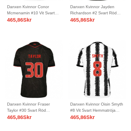
Danxen Kvinnor Conor
Danxen Kvinnor Jayden
Mcmenamin #10 Vit Svart
Richardson #2 Svart Röd
Hemmatröja Matchtröjor
Bortatröja Matchtröjor
465,86
Skr
465,86
Skr
2025/26 Tröjor T-Tröja
2025/26 Tröjor T-Tröja
Danxen Kvinnor Fraser
Danxen Kvinnor Oisin Smyth
Taylor #30 Svart Röd
#8 Vit Svart Hemmatröja
Bortatröja Matchtröjor
Matchtröjor 2025/26 Tröjor
465,86
Skr
465,86
Skr
2025/26 Tröjor T-Tröja
T-Tröja