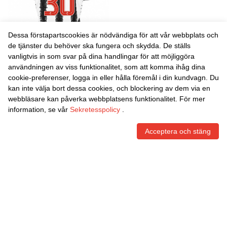
Dessa förstapartscookies är nödvändiga för att vår webbplats och
de tjänster du behöver ska fungera och skydda. De ställs
vanligtvis in som svar på dina handlingar för att möjliggöra
Danxen Kvinnor Fraser
Danxen Kvinnor Evan
användningen av viss funktionalitet, som att komma ihåg dina
Taylor #30 Vit Svart
Mooney #33 Vit Svart
cookie-preferenser, logga in eller hålla föremål i din kundvagn. Du
Hemmatröja Matchtröjor
Hemmatröja Matchtröjor
465,86
Skr
465,86
Skr
kan inte välja bort dessa cookies, och blockering av dem via en
2025/26 Tröjor T-Tröja
2025/26 Tröjor T-Tröja
webbläsare kan påverka webbplatsens funktionalitet. För mer
information, se vår
Sekretesspolicy
.
Acceptera och stäng