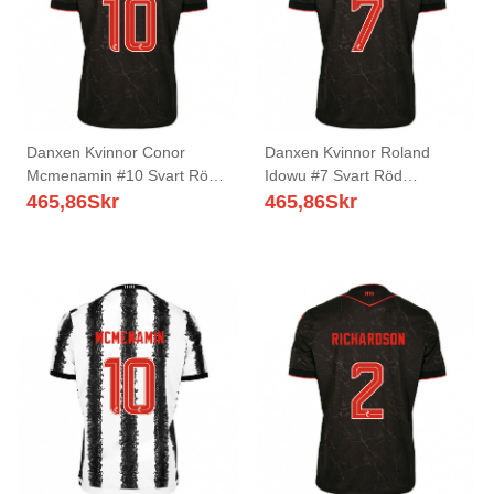
Danxen Kvinnor Conor
Danxen Kvinnor Roland
Mcmenamin #10 Svart Röd
Idowu #7 Svart Röd
Bortatröja Matchtröjor
Bortatröja Matchtröjor
465,86
Skr
465,86
Skr
2025/26 Tröjor T-Tröja
2025/26 Tröjor T-Tröja