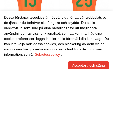
Dessa förstapartscookies är nödvändiga för att vår webbplats och
de tjänster du behöver ska fungera och skydda. De ställs
vanligtvis in som svar på dina handlingar för att möjliggöra
Danxen Kvinnor Jon García
Danxen Kvinnor Luis López
användningen av viss funktionalitet, som att komma ihåg dina
#13 Orange Grön
#25 Orange Grön
cookie-preferenser, logga in eller hålla föremål i din kundvagn. Du
Målvaktströja 2025/26 T-
Målvaktströja 2025/26 T-
465,86
Skr
465,86
Skr
kan inte välja bort dessa cookies, och blockering av dem via en
tröja
tröja
webbläsare kan påverka webbplatsens funktionalitet. För mer
information, se vår
Sekretesspolicy
.
Acceptera och stäng