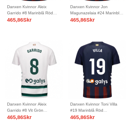
Danxen Kvinnor Aleix
Danxen Kvinnor Jon
Garrido #8 Marinblå Röd
Magunazelaia #24 Marinblå
Hemmatröja Matchtröjor
Röd Hemmatröja Matchtröjor
465,86
Skr
465,86
Skr
2025/26 Tröjor T-Tröja
2025/26 Tröjor T-Tröja
Danxen Kvinnor Aleix
Danxen Kvinnor Toni Villa
Garrido #8 Vit Grön
#19 Marinblå Röd
Bortatröja Matchtröjor
Hemmatröja Matchtröjor
465,86
Skr
465,86
Skr
2025/26 Tröjor T-Tröja
2025/26 Tröjor T-Tröja