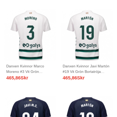
Danxen Kvinnor Marco
Danxen Kvinnor Javi Martón
Moreno #3 Vit Grön
#19 Vit Grön Bortatröja
Bortatröja Matchtröjor
Matchtröjor 2025/26 Tröjor
465,86
Skr
465,86
Skr
2025/26 Tröjor T-Tröja
T-Tröja