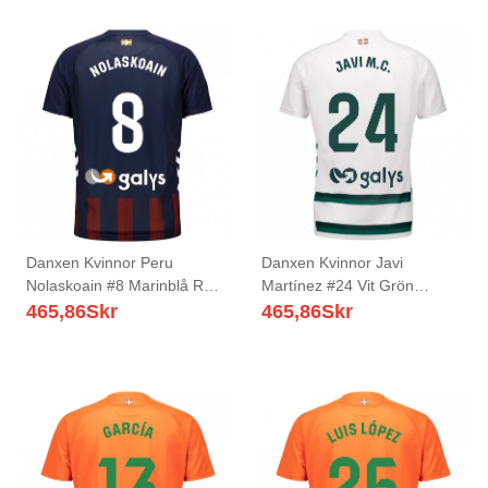
Danxen Kvinnor Peru
Danxen Kvinnor Javi
Nolaskoain #8 Marinblå Röd
Martínez #24 Vit Grön
Hemmatröja Matchtröjor
Bortatröja Matchtröjor
465,86
Skr
465,86
Skr
2025/26 Tröjor T-Tröja
2025/26 Tröjor T-Tröja