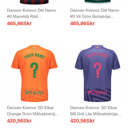
Danxen Kvinnor Ditt Namn
Danxen Kvinnor Ditt Namn
#0 Marinblå Röd
#0 Vit Grön Bortatröja
Hemmatröja Matchtröjor
Matchtröjor 2025/26 Tröjor
465,86
Skr
465,86
Skr
2025/26 Tröjor T-Tröja
T-Tröja
Danxen Kvinnor SD Eibar
Danxen Kvinnor SD Eibar
Orange Grön Målvaktströja
Blå Grå Lila Målvaktströja
2025/26 T-tröja
2025/26 T-tröja
420,56
Skr
420,56
Skr