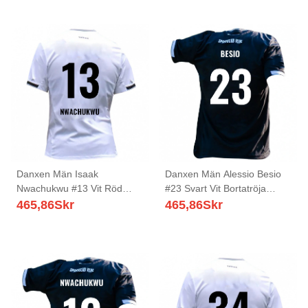
Danxen Män Isaak
Danxen Män Alessio Besio
Nwachukwu #13 Vit Röd
#23 Svart Vit Bortatröja
Hemmatröja Matchtröjor
Matchtröjor 2025/26 Tröjor
465,86
Skr
465,86
Skr
2025/26 Tröjor T-Tröja
T-Tröja