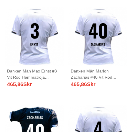
Danxen Män Max Ernst #3
Danxen Män Marlon
Vit Röd Hemmatröja
Zacharias #40 Vit Röd
Matchtröjor 2025/26 Tröjor
Hemmatröja Matchtröjor
465,86
Skr
465,86
Skr
T-Tröja
2025/26 Tröjor T-Tröja