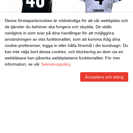
Dessa förstapartscookies är nödvändiga för att vår webbplats och
de tjänster du behöver ska fungera och skydda. De ställs
vanligtvis in som svar på dina handlingar för att möjliggöra
Danxen Män Marlon
Danxen Män Felix Gorgon
användningen av viss funktionalitet, som att komma ihåg dina
Zacharias #40 Svart Vit
#4 Vit Röd Hemmatröja
cookie-preferenser, logga in eller hålla föremål i din kundvagn. Du
Bortatröja Matchtröjor
Matchtröjor 2025/26 Tröjor
465,86
Skr
465,86
Skr
kan inte välja bort dessa cookies, och blockering av dem via en
2025/26 Tröjor T-Tröja
T-Tröja
webbläsare kan påverka webbplatsens funktionalitet. För mer
information, se vår
Sekretesspolicy
.
Acceptera och stäng