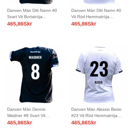
Danxen Män Ditt Namn #0
Danxen Män Ditt Namn #0
Svart Vit Bortatröja
Vit Röd Hemmatröja
Matchtröjor 2025/26 Tröjor
Matchtröjor 2025/26 Tröjor
465,86
Skr
465,86
Skr
T-Tröja
T-Tröja
Danxen Män Dennis
Danxen Män Alessio Besio
Waidner #8 Svart Vit
#23 Vit Röd Hemmatröja
Bortatröja Matchtröjor
Matchtröjor 2025/26 Tröjor
465,86
Skr
465,86
Skr
2025/26 Tröjor T-Tröja
T-Tröja