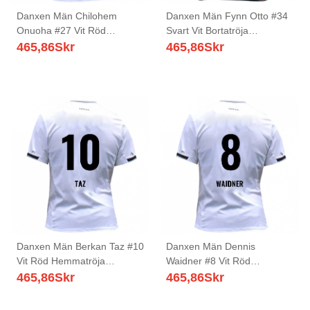
Danxen Män Chilohem
Danxen Män Fynn Otto #34
Onuoha #27 Vit Röd
Svart Vit Bortatröja
Hemmatröja Matchtröjor
Matchtröjor 2025/26 Tröjor
465,86
Skr
465,86
Skr
2025/26 Tröjor T-Tröja
T-Tröja
Danxen Män Berkan Taz #10
Danxen Män Dennis
Vit Röd Hemmatröja
Waidner #8 Vit Röd
Matchtröjor 2025/26 Tröjor
Hemmatröja Matchtröjor
465,86
Skr
465,86
Skr
T-Tröja
2025/26 Tröjor T-Tröja