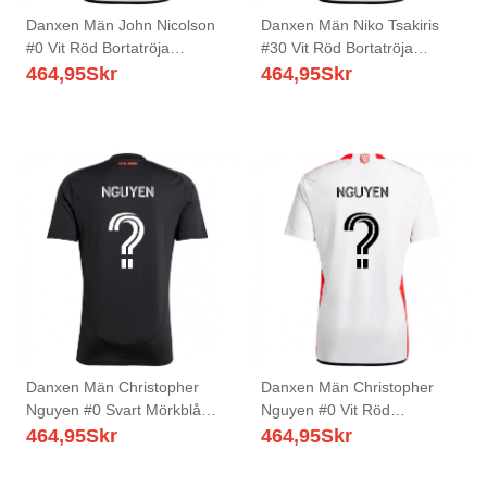
Danxen Män John Nicolson
Danxen Män Niko Tsakiris
#0 Vit Röd Bortatröja
#30 Vit Röd Bortatröja
Matchtröjor 2025/26 Tröjor
Matchtröjor 2025/26 Tröjor
464,95
Skr
464,95
Skr
T-Tröja
T-Tröja
Danxen Män Christopher
Danxen Män Christopher
Nguyen #0 Svart Mörkblå
Nguyen #0 Vit Röd
Hemmatröja Matchtröjor
Bortatröja Matchtröjor
464,95
Skr
464,95
Skr
2025/26 Tröjor T-Tröja
2025/26 Tröjor T-Tröja