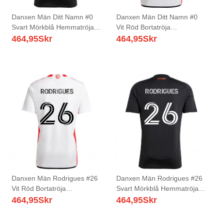
Danxen Män Ditt Namn #0
Danxen Män Ditt Namn #0
Svart Mörkblå Hemmatröja
Vit Röd Bortatröja
Matchtröjor 2025/26 Tröjor
Matchtröjor 2025/26 Tröjor
464,95
Skr
464,95
Skr
T-Tröja
T-Tröja
Danxen Män Rodrigues #26
Danxen Män Rodrigues #26
Vit Röd Bortatröja
Svart Mörkblå Hemmatröja
Matchtröjor 2025/26 Tröjor
Matchtröjor 2025/26 Tröjor
464,95
Skr
464,95
Skr
T-Tröja
T-Tröja