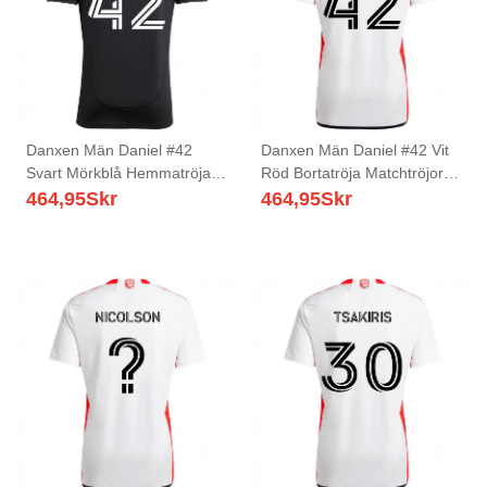
Danxen Män Daniel #42
Danxen Män Daniel #42 Vit
Svart Mörkblå Hemmatröja
Röd Bortatröja Matchtröjor
Matchtröjor 2025/26 Tröjor
2025/26 Tröjor T-Tröja
464,95
Skr
464,95
Skr
T-Tröja