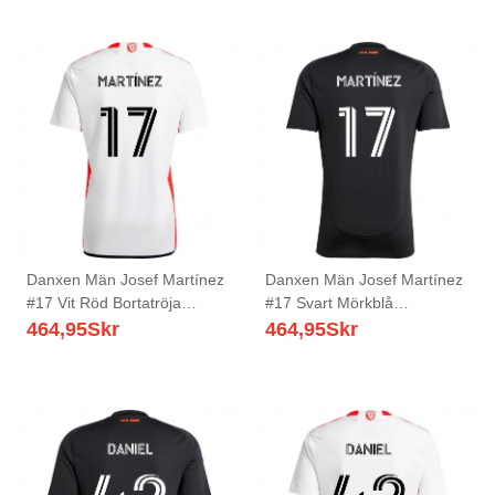
Danxen Män Josef Martínez
Danxen Män Josef Martínez
#17 Vit Röd Bortatröja
#17 Svart Mörkblå
Matchtröjor 2025/26 Tröjor
Hemmatröja Matchtröjor
464,95
Skr
464,95
Skr
T-Tröja
2025/26 Tröjor T-Tröja