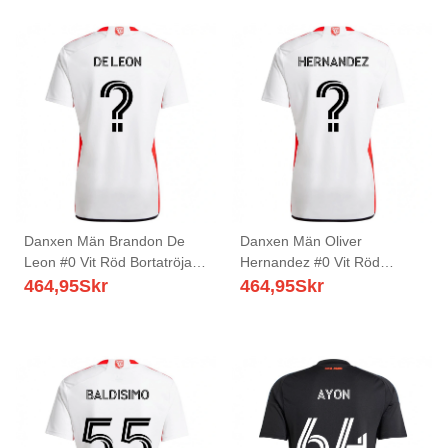
Danxen Män Brandon De
Danxen Män Oliver
Leon #0 Vit Röd Bortatröja
Hernandez #0 Vit Röd
Matchtröjor 2025/26 Tröjor
Bortatröja Matchtröjor
464,95
Skr
464,95
Skr
T-Tröja
2025/26 Tröjor T-Tröja