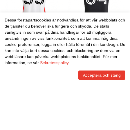
Dessa förstapartscookies är nödvändiga för att vår webbplats och
de tjänster du behöver ska fungera och skydda. De ställs
vanligtvis in som svar på dina handlingar för att möjliggöra
Danxen Män Michael
Danxen Män Jerry Ayon #64
användningen av viss funktionalitet, som att komma ihåg dina
Baldisimo #55 Vit Röd
Svart Mörkblå Hemmatröja
cookie-preferenser, logga in eller hålla föremål i din kundvagn. Du
Bortatröja Matchtröjor
Matchtröjor 2025/26 Tröjor
464,95
Skr
464,95
Skr
kan inte välja bort dessa cookies, och blockering av dem via en
2025/26 Tröjor T-Tröja
T-Tröja
webbläsare kan påverka webbplatsens funktionalitet. För mer
information, se vår
Sekretesspolicy
.
Acceptera och stäng