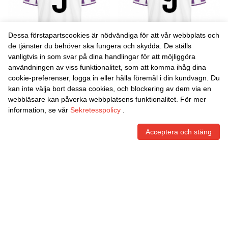
Dessa förstapartscookies är nödvändiga för att vår webbplats och
de tjänster du behöver ska fungera och skydda. De ställs
vanligtvis in som svar på dina handlingar för att möjliggöra
Danxen Män Guille Bueno
Danxen Män Ángel Carvajal
användningen av viss funktionalitet, som att komma ihåg dina
#3 Lila Vit Hemmatröja
#9 Lila Vit Hemmatröja
cookie-preferenser, logga in eller hålla föremål i din kundvagn. Du
Matchtröjor 2025/26 Tröjor
Matchtröjor 2025/26 Tröjor
465,86
Skr
465,86
Skr
kan inte välja bort dessa cookies, och blockering av dem via en
T-Tröja
T-Tröja
webbläsare kan påverka webbplatsens funktionalitet. För mer
information, se vår
Sekretesspolicy
.
Acceptera och stäng