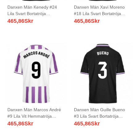
Danxen Män Kenedy #24
Danxen Män Xavi Moreno
Lila Svart Bortatröja
#18 Lila Svart Bortatröja
Matchtröjor 2025/26 Tröjor
Matchtröjor 2025/26 Tröjor
465,86
Skr
465,86
Skr
T-Tröja
T-Tröja
Danxen Män Marcos André
Danxen Män Guille Bueno
#9 Lila Vit Hemmatröja
#3 Lila Svart Bortatröja
Matchtröjor 2025/26 Tröjor
Matchtröjor 2025/26 Tröjor
465,86
Skr
465,86
Skr
T-Tröja
T-Tröja