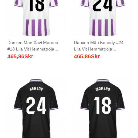
Danxen Män Xavi Moreno
Danxen Män Kenedy #24
#18 Lila Vit Hemmatröja
Lila Vit Hemmatröja
Matchtröjor 2025/26 Tröjor
Matchtröjor 2025/26 Tröjor
465,86
Skr
465,86
Skr
T-Tröja
T-Tröja