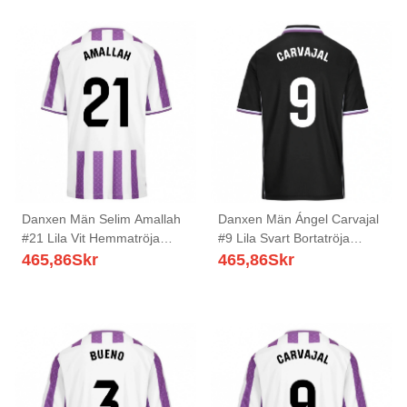
Danxen Män Selim Amallah
Danxen Män Ángel Carvajal
#21 Lila Vit Hemmatröja
#9 Lila Svart Bortatröja
Matchtröjor 2025/26 Tröjor
Matchtröjor 2025/26 Tröjor
465,86
Skr
465,86
Skr
T-Tröja
T-Tröja