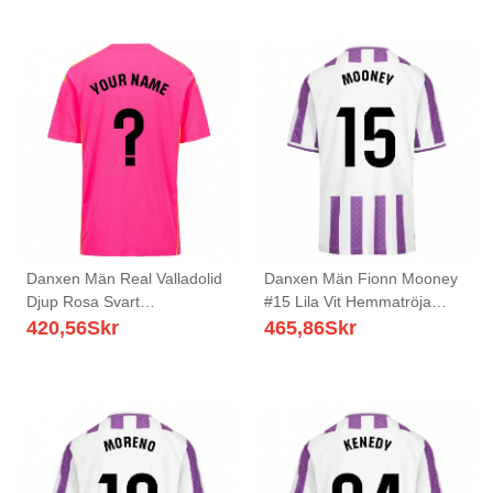
Danxen Män Real Valladolid
Danxen Män Fionn Mooney
Djup Rosa Svart
#15 Lila Vit Hemmatröja
Målvaktströja 2025/26 T-
Matchtröjor 2025/26 Tröjor
420,56
Skr
465,86
Skr
tröja
T-Tröja