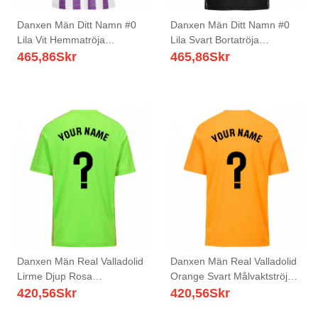
Danxen Män Ditt Namn #0
Danxen Män Ditt Namn #0
Lila Vit Hemmatröja
Lila Svart Bortatröja
Matchtröjor 2025/26 Tröjor
Matchtröjor 2025/26 Tröjor
465,86
Skr
465,86
Skr
T-Tröja
T-Tröja
Danxen Män Real Valladolid
Danxen Män Real Valladolid
Lirme Djup Rosa
Orange Svart Målvaktströja
Målvaktströja 2025/26 T-
2025/26 T-tröja
420,56
Skr
420,56
Skr
tröja