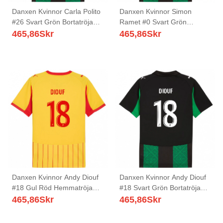
Danxen Kvinnor Carla Polito
Danxen Kvinnor Simon
#26 Svart Grön Bortatröja
Ramet #0 Svart Grön
Matchtröjor 2025/26 Tröjor
Bortatröja Matchtröjor
465,86
Skr
465,86
Skr
T-Tröja
2025/26 Tröjor T-Tröja
Danxen Kvinnor Andy Diouf
Danxen Kvinnor Andy Diouf
#18 Gul Röd Hemmatröja
#18 Svart Grön Bortatröja
Matchtröjor 2025/26 Tröjor
Matchtröjor 2025/26 Tröjor
465,86
Skr
465,86
Skr
T-Tröja
T-Tröja