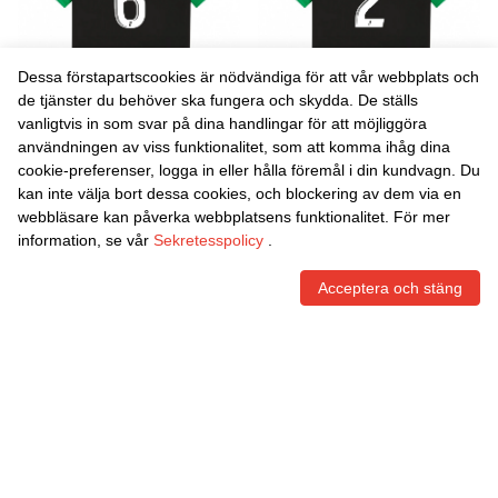
Dessa förstapartscookies är nödvändiga för att vår webbplats och
de tjänster du behöver ska fungera och skydda. De ställs
vanligtvis in som svar på dina handlingar för att möjliggöra
Danxen Kvinnor Tess David
Danxen Kvinnor Ruben
användningen av viss funktionalitet, som att komma ihåg dina
#6 Svart Grön Bortatröja
Aguilar #2 Svart Grön
cookie-preferenser, logga in eller hålla föremål i din kundvagn. Du
Matchtröjor 2025/26 Tröjor
Bortatröja Matchtröjor
465,86
Skr
465,86
Skr
kan inte välja bort dessa cookies, och blockering av dem via en
T-Tröja
2025/26 Tröjor T-Tröja
webbläsare kan påverka webbplatsens funktionalitet. För mer
information, se vår
Sekretesspolicy
.
Acceptera och stäng