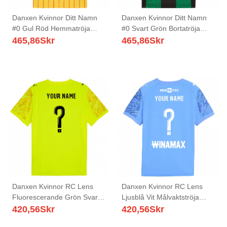
Danxen Kvinnor Ditt Namn
Danxen Kvinnor Ditt Namn
#0 Gul Röd Hemmatröja
#0 Svart Grön Bortatröja
Matchtröjor 2025/26 Tröjor
Matchtröjor 2025/26 Tröjor
465,86
Skr
465,86
Skr
T-Tröja
T-Tröja
Danxen Kvinnor RC Lens
Danxen Kvinnor RC Lens
Fluorescerande Grön Svart
Ljusblå Vit Målvaktströja
Målvaktströja 2025/26 T-
2025/26 T-tröja
420,56
Skr
420,56
Skr
tröja