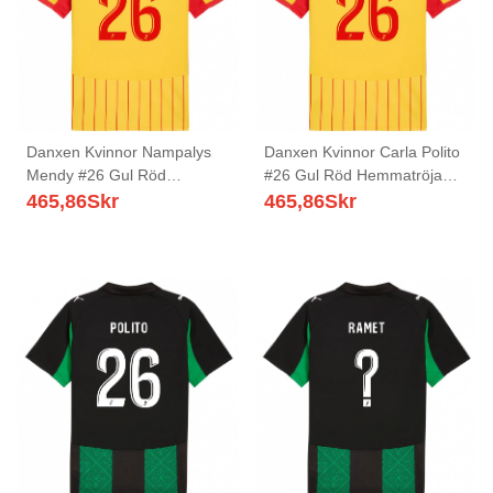
Danxen Kvinnor Nampalys
Danxen Kvinnor Carla Polito
Mendy #26 Gul Röd
#26 Gul Röd Hemmatröja
Hemmatröja Matchtröjor
Matchtröjor 2025/26 Tröjor
465,86
Skr
465,86
Skr
2025/26 Tröjor T-Tröja
T-Tröja