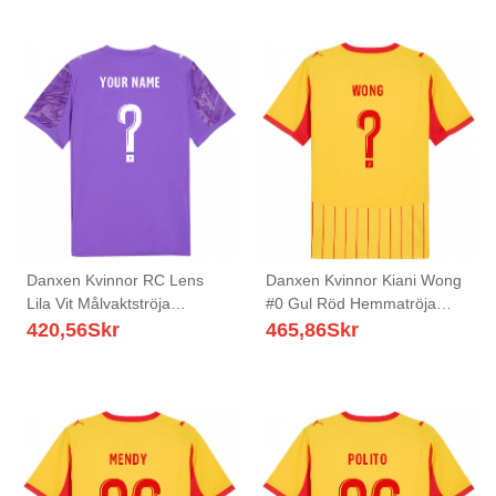
Danxen Kvinnor RC Lens
Danxen Kvinnor Kiani Wong
Lila Vit Målvaktströja
#0 Gul Röd Hemmatröja
2025/26 T-tröja
Matchtröjor 2025/26 Tröjor
420,56
Skr
465,86
Skr
T-Tröja