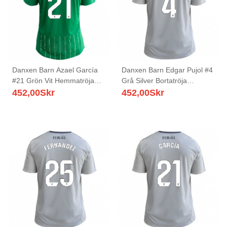
Danxen Barn Azael García
Danxen Barn Edgar Pujol #4
#21 Grön Vit Hemmatröja
Grå Silver Bortatröja
Matchtröjor 2025/26 Tröjor
Matchtröjor 2025/26 Tröjor
452,00
Skr
452,00
Skr
T-Tröja
T-Tröja