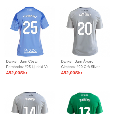
Danxen Barn César
Danxen Barn Álvaro
Fernández #25 Ljusblå Vit
Giménez #20 Grå Silver
Målvaktströja 2025/26 T-
Bortatröja Matchtröjor
452,00
Skr
452,00
Skr
tröja
2025/26 Tröjor T-Tröja