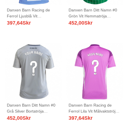
Danxen Barn Racing de
Danxen Barn Ditt Namn #0
Ferrol Ljusblå Vit
Grön Vit Hemmatröja
Målvaktströja 2025/26 T-
Matchtröjor 2025/26 Tröjor
397,64
Skr
452,00
Skr
tröja
T-Tröja
Danxen Barn Ditt Namn #0
Danxen Barn Racing de
Grå Silver Bortatröja
Ferrol Lila Vit Målvaktströja
Matchtröjor 2025/26 Tröjor
2025/26 T-tröja
452,00
Skr
397,64
Skr
T-Tröja