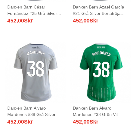
Danxen Barn César
Danxen Barn Azael García
Fernández #25 Grå Silver
#21 Grå Silver Bortatröja
Bortatröja Matchtröjor
Matchtröjor 2025/26 Tröjor
452,00
Skr
452,00
Skr
2025/26 Tröjor T-Tröja
T-Tröja
Danxen Barn Alvaro
Danxen Barn Alvaro
Mardones #38 Grå Silver
Mardones #38 Grön Vit
Bortatröja Matchtröjor
Hemmatröja Matchtröjor
452,00
Skr
452,00
Skr
2025/26 Tröjor T-Tröja
2025/26 Tröjor T-Tröja