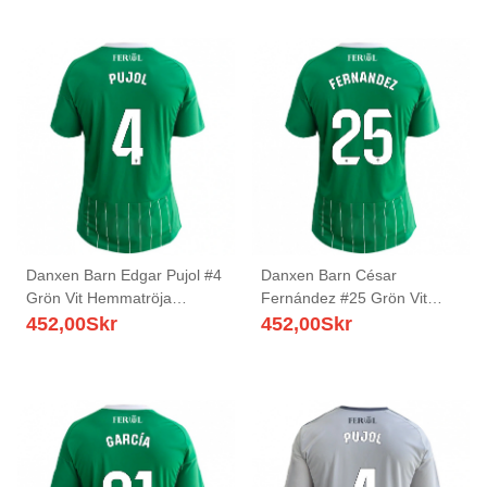
Danxen Barn Edgar Pujol #4
Danxen Barn César
Grön Vit Hemmatröja
Fernández #25 Grön Vit
Matchtröjor 2025/26 Tröjor
Hemmatröja Matchtröjor
452,00
Skr
452,00
Skr
T-Tröja
2025/26 Tröjor T-Tröja