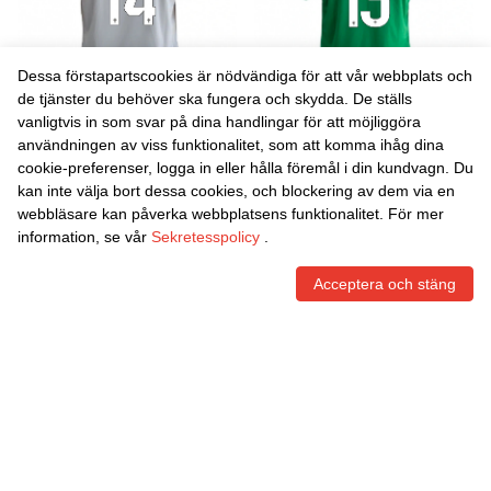
Dessa förstapartscookies är nödvändiga för att vår webbplats och
de tjänster du behöver ska fungera och skydda. De ställs
vanligtvis in som svar på dina handlingar för att möjliggöra
Danxen Barn Pascu #14 Grå
Danxen Barn Miquel Parera
användningen av viss funktionalitet, som att komma ihåg dina
Silver Bortatröja Matchtröjor
#13 Grön Vit Hemmatröja
cookie-preferenser, logga in eller hålla föremål i din kundvagn. Du
2025/26 Tröjor T-Tröja
Matchtröjor 2025/26 Tröjor
452,00
Skr
452,00
Skr
kan inte välja bort dessa cookies, och blockering av dem via en
T-Tröja
webbläsare kan påverka webbplatsens funktionalitet. För mer
information, se vår
Sekretesspolicy
.
Acceptera och stäng