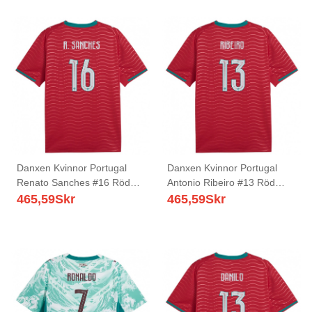
Danxen Kvinnor Portugal
Danxen Kvinnor Portugal
Renato Sanches #16 Röd
Antonio Ribeiro #13 Röd
Grön Vit Hemmatröja
Grön Vit Hemmatröja
465,59
Skr
465,59
Skr
Matchtröjor 26-28 Tröjor T-
Matchtröjor 26-28 Tröjor T-
Tröja
Tröja