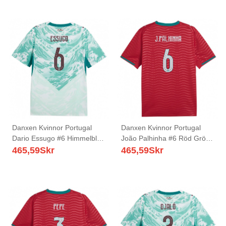
Tröjor T-Tröja
Danxen Kvinnor Portugal
Danxen Kvinnor Portugal
Dario Essugo #6 Himmelblå
João Palhinha #6 Röd Grön
Vit Grön Bortatröja
Vit Hemmatröja Matchtröjor
465,59
Skr
465,59
Skr
Matchtröjor 26-28 Tröjor T-
26-28 Tröjor T-Tröja
Tröja