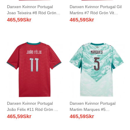
Danxen Kvinnor Portugal
Danxen Kvinnor Portugal Gil
Joao Teixeira #8 Röd Grön
Martins #7 Röd Grön Vit
Vit Hemmatröja Matchtröjor
Hemmatröja Matchtröjor 26-
465,59
Skr
465,59
Skr
26-28 Tröjor T-Tröja
28 Tröjor T-Tröja
Danxen Kvinnor Portugal
Danxen Kvinnor Portugal
João Félix #11 Röd Grön Vit
Martim Marques #5
Hemmatröja Matchtröjor 26-
Himmelblå Vit Grön
465,59
Skr
465,59
Skr
28 Tröjor T-Tröja
Bortatröja Matchtröjor 26-28
Tröjor T-Tröja