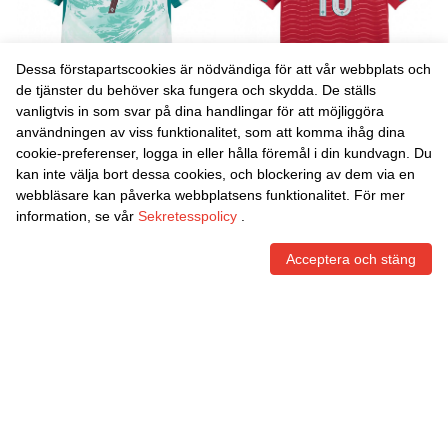
Dessa förstapartscookies är nödvändiga för att vår webbplats och
de tjänster du behöver ska fungera och skydda. De ställs
vanligtvis in som svar på dina handlingar för att möjliggöra
Danxen Kvinnor Portugal
Danxen Kvinnor Portugal
användningen av viss funktionalitet, som att komma ihåg dina
Cristiano Ronaldo #7
Danilo Pereira #13 Röd Grön
cookie-preferenser, logga in eller hålla föremål i din kundvagn. Du
Himmelblå Vit Grön
Vit Hemmatröja Matchtröjor
465,59
Skr
465,59
Skr
kan inte välja bort dessa cookies, och blockering av dem via en
Bortatröja Matchtröjor 26-28
26-28 Tröjor T-Tröja
webbläsare kan påverka webbplatsens funktionalitet. För mer
Tröjor T-Tröja
information, se vår
Sekretesspolicy
.
Acceptera och stäng