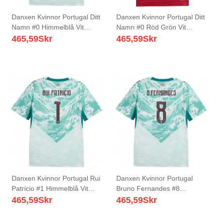
Danxen Kvinnor Portugal Ditt
Danxen Kvinnor Portugal Ditt
Namn #0 Himmelblå Vit
Namn #0 Röd Grön Vit
Grön Bortatröja Matchtröjor
Hemmatröja Matchtröjor 26-
465,59
Skr
465,59
Skr
26-28 Tröjor T-Tröja
28 Tröjor T-Tröja
Danxen Kvinnor Portugal Rui
Danxen Kvinnor Portugal
Patricio #1 Himmelblå Vit
Bruno Fernandes #8
Grön Bortatröja Matchtröjor
Himmelblå Vit Grön
465,59
Skr
465,59
Skr
26-28 Tröjor T-Tröja
Bortatröja Matchtröjor 26-28