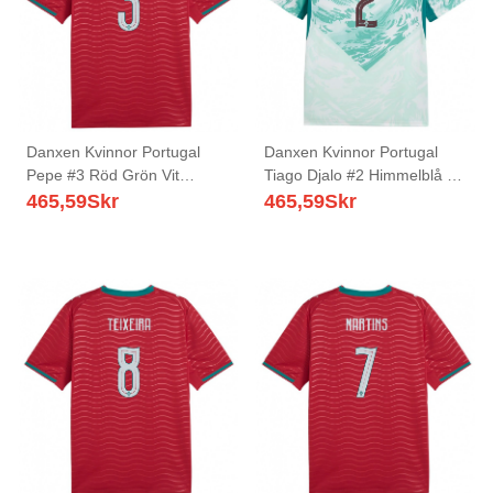
Danxen Kvinnor Portugal
Danxen Kvinnor Portugal
Pepe #3 Röd Grön Vit
Tiago Djalo #2 Himmelblå Vit
Hemmatröja Matchtröjor 26-
Grön Bortatröja Matchtröjor
465,59
Skr
465,59
Skr
28 Tröjor T-Tröja
26-28 Tröjor T-Tröja