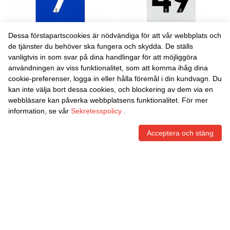
Dessa förstapartscookies är nödvändiga för att vår webbplats och
de tjänster du behöver ska fungera och skydda. De ställs
vanligtvis in som svar på dina handlingar för att möjliggöra
Danxen Kvinnor Marlon Pack
Danxen Kvinnor Callum
användningen av viss funktionalitet, som att komma ihåg dina
#7 Blå Vit Hemmatröja
Lang #49 Vit Svart Bortatröja
cookie-preferenser, logga in eller hålla föremål i din kundvagn. Du
Matchtröjor 2025/26 Tröjor
Matchtröjor 2025/26 Tröjor
465,86
Skr
465,86
Skr
kan inte välja bort dessa cookies, och blockering av dem via en
T-Tröja
T-Tröja
webbläsare kan påverka webbplatsens funktionalitet. För mer
information, se vår
Sekretesspolicy
.
Acceptera och stäng