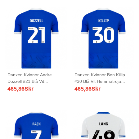
Danxen Kvinnor Andre
Danxen Kvinnor Ben Killip
Dozzell #21 Blå Vit
#30 Blå Vit Hemmatröja
Hemmatröja Matchtröjor
Matchtröjor 2025/26 Tröjor
465,86
Skr
465,86
Skr
2025/26 Tröjor T-Tröja
T-Tröja