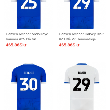
Danxen Kvinnor Abdoulaye
Danxen Kvinnor Harvey Blair
Kamara #25 Blå Vit
#29 Blå Vit Hemmatröja
Hemmatröja Matchtröjor
Matchtröjor 2025/26 Tröjor
465,86
Skr
465,86
Skr
2025/26 Tröjor T-Tröja
T-Tröja