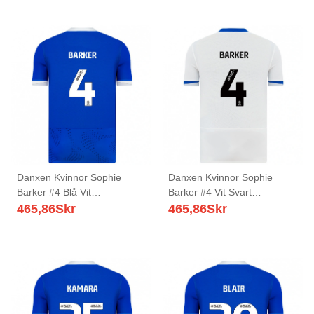
Danxen Kvinnor Sophie
Danxen Kvinnor Sophie
Barker #4 Blå Vit
Barker #4 Vit Svart
Hemmatröja Matchtröjor
Bortatröja Matchtröjor
465,86
Skr
465,86
Skr
2025/26 Tröjor T-Tröja
2025/26 Tröjor T-Tröja