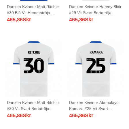
Danxen Kvinnor Matt Ritchie
Danxen Kvinnor Harvey Blair
#30 Blå Vit Hemmatröja
#29 Vit Svart Bortatröja
Matchtröjor 2025/26 Tröjor
Matchtröjor 2025/26 Tröjor
465,86
Skr
465,86
Skr
T-Tröja
T-Tröja
Danxen Kvinnor Matt Ritchie
Danxen Kvinnor Abdoulaye
#30 Vit Svart Bortatröja
Kamara #25 Vit Svart
Matchtröjor 2025/26 Tröjor
Bortatröja Matchtröjor
465,86
Skr
465,86
Skr
T-Tröja
2025/26 Tröjor T-Tröja