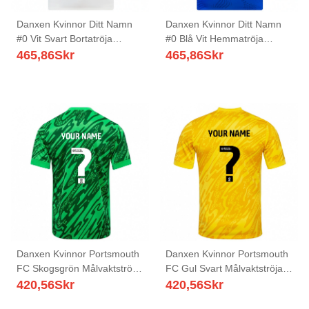
Danxen Kvinnor Ditt Namn
Danxen Kvinnor Ditt Namn
#0 Vit Svart Bortatröja
#0 Blå Vit Hemmatröja
Matchtröjor 2025/26 Tröjor
Matchtröjor 2025/26 Tröjor
465,86
Skr
465,86
Skr
T-Tröja
T-Tröja
Danxen Kvinnor Portsmouth
Danxen Kvinnor Portsmouth
FC Skogsgrön Målvaktströja
FC Gul Svart Målvaktströja
2025/26 T-tröja
2025/26 T-tröja
420,56
Skr
420,56
Skr