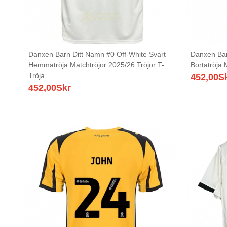
Danxen Barn Ditt Namn #0 Off-White Svart
Danxen Bar
Hemmatröja Matchtröjor 2025/26 Tröjor T-
Bortatröja 
Tröja
452,00
S
452,00
Skr