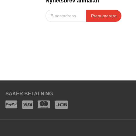
Nyhetsbrev anmälan
Prenumerera
SÄKER BETALNING