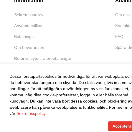
Information
Snabb
Sekretesspolicy
Om oss
Användarvillkor
Kontakta
Betalnings
FAQ
Om Leveransen
Spåra di
Returer, byten, återbetalningar
Dessa förstapartscookies är nödvändiga för att vår webbplats och 
du behöver ska fungera och skydda. De ställs vanligtvis in som sv
handlingar för att möjliggöra användningen av viss funktionalitet, 
FRI RETUR
komma ihåg dina cookie-preferenser, logga in eller hålla föremål i
kundvagn. Du kan inte välja bort dessa cookies, och blockering a
Enkel retur inom 30 dagar
webbläsare kan påverka webbplatsens funktionalitet. För mer info
vår
Sekretesspolicy
.
Acceptera