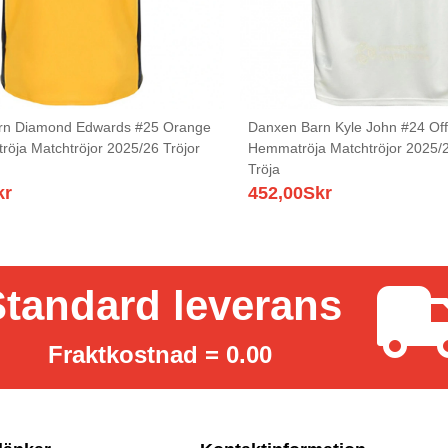
rn Diamond Edwards #25 Orange
Danxen Barn Kyle John #24 Off
tröja Matchtröjor 2025/26 Tröjor
Hemmatröja Matchtröjor 2025/2
Tröja
kr
452,00
Skr
tandard leverans
Fraktkostnad = 0.00