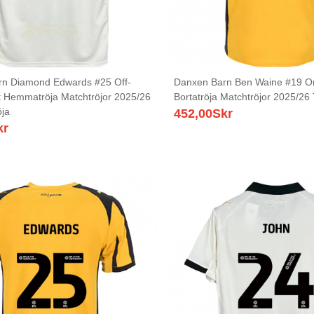
n Diamond Edwards #25 Off-
Danxen Barn Ben Waine #19 O
t Hemmatröja Matchtröjor 2025/26
Bortatröja Matchtröjor 2025/26 
öja
452,00
Skr
kr