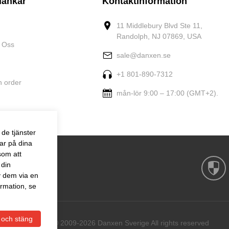
länkar
Kontaktinformation
11 Middlebury Blvd Ste 11,
Randolph, NJ 07869, USA
 Oss
sale@danxen.se
+1 801-890-7312
n order
mån-lör 9:00 – 17:00 (GMT+2).
de tjänster
ar på dina
som att
 din
v dem via en
rmation, se
 och stäng
Copyright © 2009-2026 Danxen Sverige All rights reserved