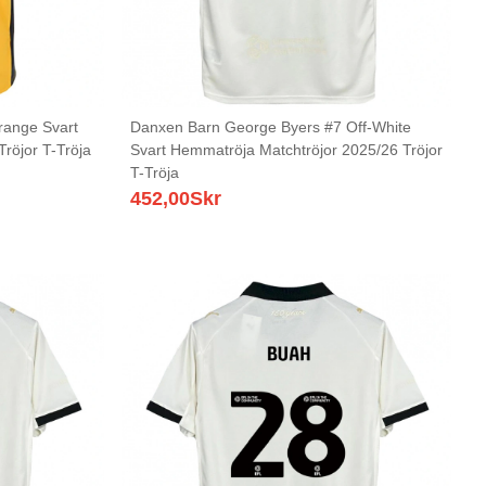
range Svart
Danxen Barn George Byers #7 Off-White
Tröjor T-Tröja
Svart Hemmatröja Matchtröjor 2025/26 Tröjor
T-Tröja
452,00
Skr