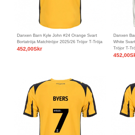
Danxen Barn Kyle John #24 Orange Svart
Danxen Bar
Bortatröja Matchtröjor 2025/26 Tröjor T-Tröja
White Svar
Tröjor T-Tr
452,00
Skr
452,00
S