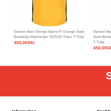
Danxen Barn George Byers #7 Orange Svart
Danxen Ba
Bortatröja Matchtröjor 2025/26 Tröjor T-Tröja
Svart Borta
T-Tröja
452,00
Skr
452,00
S
S