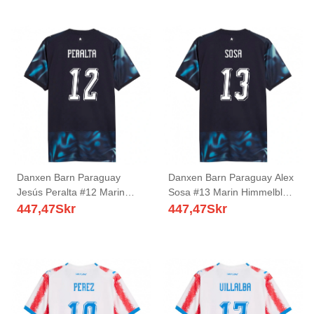
Tröja
Danxen Barn Paraguay
Danxen Barn Paraguay Alex
Jesús Peralta #12 Marin
Sosa #13 Marin Himmelblå
Himmelblå Bortatröja
Bortatröja Matchtröjor 26-28
447,47
Skr
447,47
Skr
Matchtröjor 26-28 Tröjor T-
Tröjor T-Tröja
Tröja