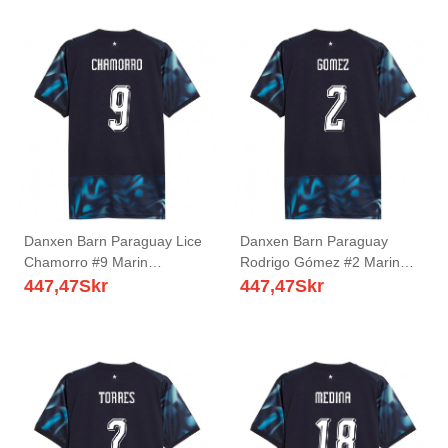
Danxen Barn Paraguay Lice
Danxen Barn Paraguay
Chamorro #9 Marin
Rodrigo Gómez #2 Marin
Himmelblå Bortatröja
Himmelblå Bortatröja
447,47
Skr
447,47
Skr
Matchtröjor 26-28 Tröjor T-
Matchtröjor 26-28 Tröjor T-
Tröja
Tröja