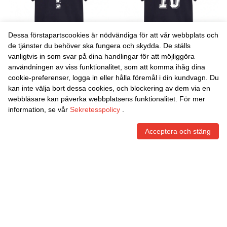
Dessa förstapartscookies är nödvändiga för att vår webbplats och
de tjänster du behöver ska fungera och skydda. De ställs
vanligtvis in som svar på dina handlingar för att möjliggöra
Danxen Barn Paraguay
Danxen Barn Paraguay
användningen av viss funktionalitet, som att komma ihåg dina
Diego Torres #0 Marin
Jesús Medina #18 Marin
cookie-preferenser, logga in eller hålla föremål i din kundvagn. Du
Himmelblå Bortatröja
Himmelblå Bortatröja
447,47
Skr
447,47
Skr
kan inte välja bort dessa cookies, och blockering av dem via en
Matchtröjor 26-28 Tröjor T-
Matchtröjor 26-28 Tröjor T-
webbläsare kan påverka webbplatsens funktionalitet. För mer
Tröja
Tröja
information, se vår
Sekretesspolicy
.
Acceptera och stäng