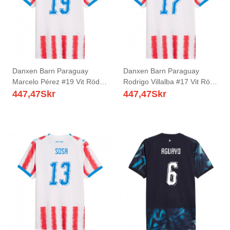
Danxen Barn Paraguay
Danxen Barn Paraguay
Marcelo Pérez #19 Vit Röd
Rodrigo Villalba #17 Vit Röd
Blå Hemmatröja Matchtröjor
Blå Hemmatröja Matchtröjor
447,47
Skr
447,47
Skr
26-28 Tröjor T-Tröja
26-28 Tröjor T-Tröja