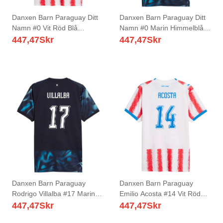
Danxen Barn Paraguay Ditt
Danxen Barn Paraguay Ditt
Namn #0 Vit Röd Blå
Namn #0 Marin Himmelblå
Hemmatröja Matchtröjor 26-
Bortatröja Matchtröjor 26-28
447,47
Skr
447,47
Skr
28 Tröjor T-Tröja
Tröjor T-Tröja
Danxen Barn Paraguay
Danxen Barn Paraguay
Rodrigo Villalba #17 Marin
Emilio Acosta #14 Vit Röd
Himmelblå Bortatröja
Blå Hemmatröja Matchtröjor
447,47
Skr
447,47
Skr
Matchtröjor 26-28 Tröjor T-
26-28 Tröjor T-Tröja