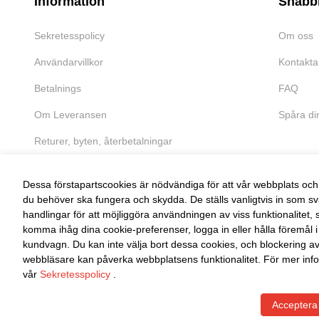
Information
Snabb
Sekretesspolicy
Om oss
Användarvillkor
Kontakta
Betalnings
FAQ
Om Leveransen
Spåra di
Returer, byten, återbetalningar
Dessa förstapartscookies är nödvändiga för att vår webbplats och 
du behöver ska fungera och skydda. De ställs vanligtvis in som sv
handlingar för att möjliggöra användningen av viss funktionalitet, 
FRI RETUR
komma ihåg dina cookie-preferenser, logga in eller hålla föremål i
kundvagn. Du kan inte välja bort dessa cookies, och blockering a
Enkel retur inom 30 dagar
webbläsare kan påverka webbplatsens funktionalitet. För mer info
vår
Sekretesspolicy
.
Acceptera