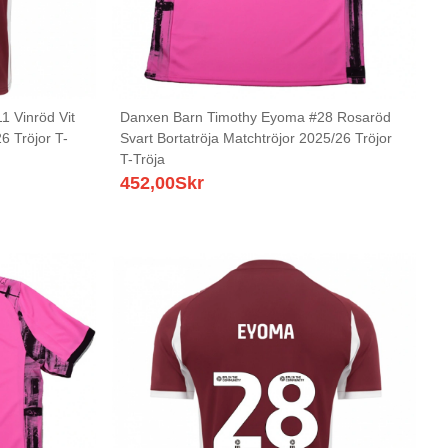
 Vinröd Vit
Danxen Barn Timothy Eyoma #28 Rosaröd
6 Tröjor T-
Svart Bortatröja Matchtröjor 2025/26 Tröjor
T-Tröja
452,00
Skr