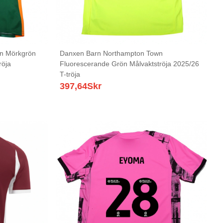
n Mörkgrön
Danxen Barn Northampton Town
röja
Fluorescerande Grön Målvaktströja 2025/26
T-tröja
397,64
Skr