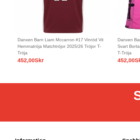
Danxen Barn Liam Mccarron #17 Vinröd Vit
Danxen Ba
Hemmatröja Matchtröjor 2025/26 Tröjor T-
Svart Borta
Tröja
T-Tröja
452,00
Skr
452,00
S
S