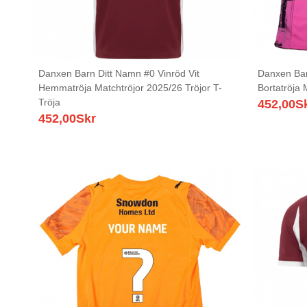
Danxen Barn Ditt Namn #0 Vinröd Vit
Danxen Bar
Hemmatröja Matchtröjor 2025/26 Tröjor T-
Bortatröja 
Tröja
452,00
S
452,00
Skr