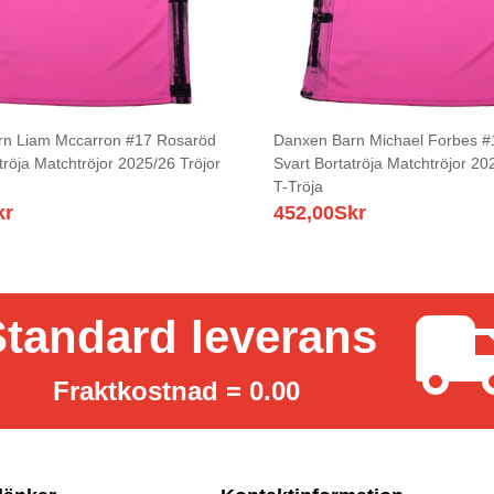
rn Liam Mccarron #17 Rosaröd
Danxen Barn Michael Forbes #
tröja Matchtröjor 2025/26 Tröjor
Svart Bortatröja Matchtröjor 20
T-Tröja
kr
452,00
Skr
tandard leverans
Fraktkostnad = 0.00