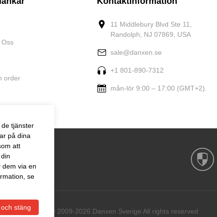
länkar
Kontaktinformation
11 Middlebury Blvd Ste 11,
Randolph, NJ 07869, USA
 Oss
sale@danxen.se
+1 801-890-7312
n order
mån-lör 9:00 – 17:00 (GMT+2).
de tjänster
ar på dina
som att
 din
v dem via en
rmation, se
 och stäng
Copyright © 2009-2026 Danxen Sverige All rights reserved