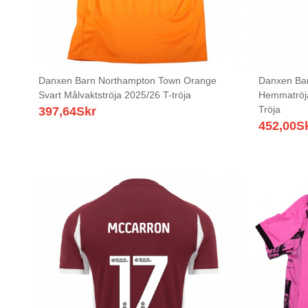
Danxen Barn Northampton Town Orange
Danxen Bar
Svart Målvaktströja 2025/26 T-tröja
Hemmatröja
Tröja
397,64
Skr
452,00
S