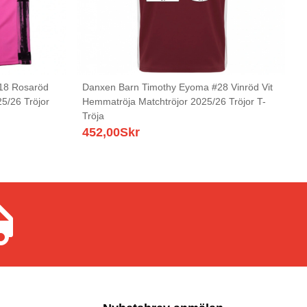
18 Rosaröd
Danxen Barn Timothy Eyoma #28 Vinröd Vit
25/26 Tröjor
Hemmatröja Matchtröjor 2025/26 Tröjor T-
Tröja
452,00
Skr