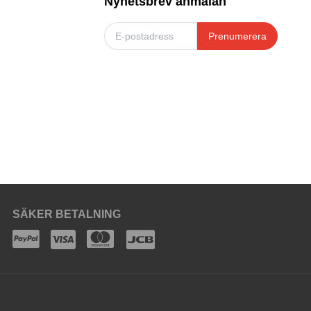
Nyhetsbrev anmälan
Prenumerera
SÄKER BETALNING