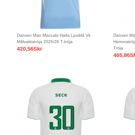
Danxen Män Maccabi Haifa Ljusblå Vit
Danxen Män
Målvaktströja 2025/26 T-tröja
Hemmatröja
Tröja
420,56
Skr
465,86
S