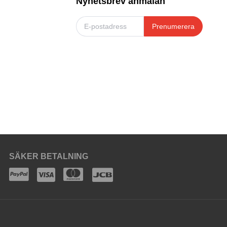
Nyhetsbrev anmälan
Prenumerera
SÄKER BETALNING