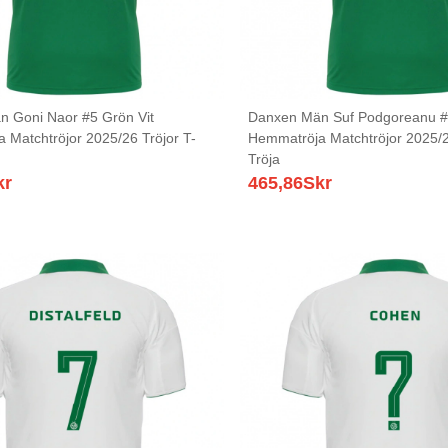
 Goni Naor #5 Grön Vit
Danxen Män Suf Podgoreanu #
 Matchtröjor 2025/26 Tröjor T-
Hemmatröja Matchtröjor 2025/2
Tröja
kr
465,86
Skr