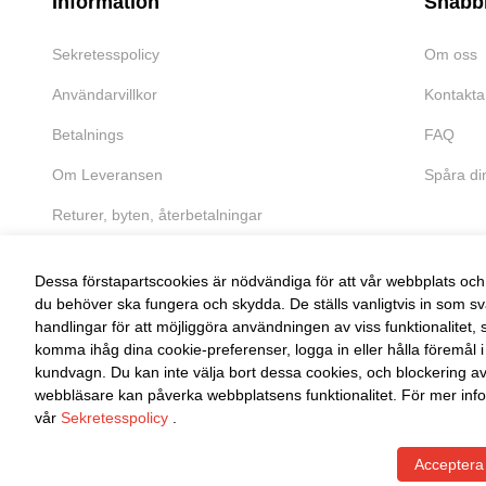
Information
Snabb
Sekretesspolicy
Om oss
Användarvillkor
Kontakta
Betalnings
FAQ
Om Leveransen
Spåra di
Returer, byten, återbetalningar
Dessa förstapartscookies är nödvändiga för att vår webbplats och 
du behöver ska fungera och skydda. De ställs vanligtvis in som sv
handlingar för att möjliggöra användningen av viss funktionalitet, 
FRI RETUR
komma ihåg dina cookie-preferenser, logga in eller hålla föremål i
kundvagn. Du kan inte välja bort dessa cookies, och blockering a
Enkel retur inom 30 dagar
webbläsare kan påverka webbplatsens funktionalitet. För mer info
vår
Sekretesspolicy
.
Acceptera