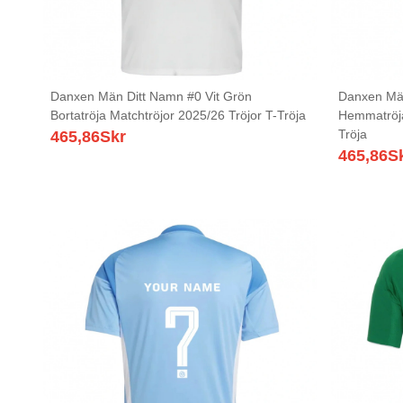
Danxen Män Ditt Namn #0 Vit Grön
Danxen Män
Bortatröja Matchtröjor 2025/26 Tröjor T-Tröja
Hemmatröja
Tröja
465,86
Skr
465,86
S