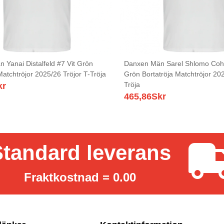
 Yanai Distalfeld #7 Vit Grön
Danxen Män Sarel Shlomo Cohe
Matchtröjor 2025/26 Tröjor T-Tröja
Grön Bortatröja Matchtröjor 202
Tröja
kr
465,86
Skr
tandard leverans
Fraktkostnad = 0.00