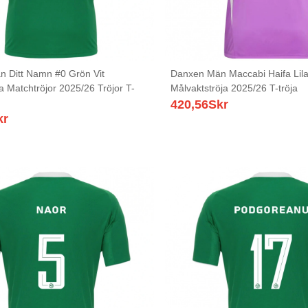
 Ditt Namn #0 Grön Vit
Danxen Män Maccabi Haifa Lila
 Matchtröjor 2025/26 Tröjor T-
Målvaktströja 2025/26 T-tröja
420,56
Skr
kr