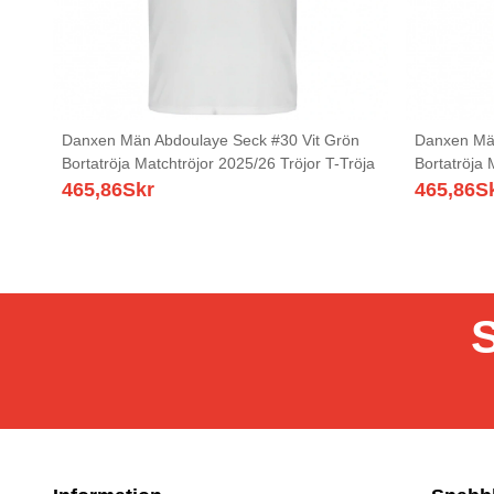
Danxen Män Abdoulaye Seck #30 Vit Grön
Danxen Män
Bortatröja Matchtröjor 2025/26 Tröjor T-Tröja
Bortatröja 
465,86
Skr
465,86
S
S