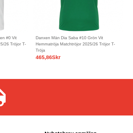
n #0 Vit
Danxen Män Dia Saba #10 Grön Vit
5/26 Tröjor T-
Hemmatröja Matchtröjor 2025/26 Tröjor T-
Tröja
465,86
Skr