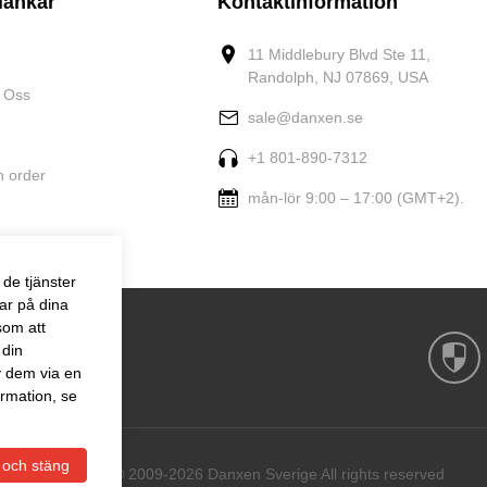
länkar
Kontaktinformation
11 Middlebury Blvd Ste 11,
Randolph, NJ 07869, USA
 Oss
sale@danxen.se
+1 801-890-7312
n order
mån-lör 9:00 – 17:00 (GMT+2).
de tjänster
ar på dina
som att
 din
v dem via en
rmation, se
 och stäng
Copyright © 2009-2026 Danxen Sverige All rights reserved