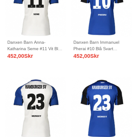
Danxen Barn Anna-
Danxen Barn Immanuel
Katharina Seme #11 Vit Blå
Pherai #10 Blå Svart
Hemmatröja Matchtröjor
Bortatröja Matchtröjor
452,00
Skr
452,00
Skr
2025/26 Tröjor T-Tröja
2025/26 Tröjor T-Tröja