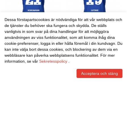
Dessa förstapartscookies är nödvändiga för att vår webbplats och
de tjänster du behöver ska fungera och skydda. De ställs
vanligtvis in som svar på dina handlingar för att möjliggöra
Danxen Barn Henri
Danxen Barn Niel Lüthje #19
användningen av viss funktionalitet, som att komma ihåg dina
Schümann #21 Blå Svart
Blå Svart Bortatröja
cookie-preferenser, logga in eller hålla föremål i din kundvagn. Du
Bortatröja Matchtröjor
Matchtröjor 2025/26 Tröjor
452,00
Skr
452,00
Skr
kan inte välja bort dessa cookies, och blockering av dem via en
2025/26 Tröjor T-Tröja
T-Tröja
webbläsare kan påverka webbplatsens funktionalitet. För mer
information, se vår
Sekretesspolicy
.
Acceptera och stäng