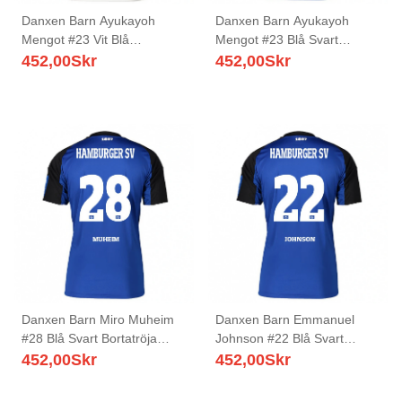
Danxen Barn Ayukayoh
Danxen Barn Ayukayoh
Mengot #23 Vit Blå
Mengot #23 Blå Svart
Hemmatröja Matchtröjor
Bortatröja Matchtröjor
452,00
Skr
452,00
Skr
2025/26 Tröjor T-Tröja
2025/26 Tröjor T-Tröja
Danxen Barn Miro Muheim
Danxen Barn Emmanuel
#28 Blå Svart Bortatröja
Johnson #22 Blå Svart
Matchtröjor 2025/26 Tröjor
Bortatröja Matchtröjor
452,00
Skr
452,00
Skr
T-Tröja
2025/26 Tröjor T-Tröja