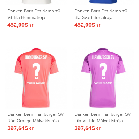
Danxen Barn Ditt Namn #0
Danxen Barn Ditt Namn #0
Vit Blå Hemmatröja
Blå Svart Bortatröja
Matchtröjor 2025/26 Tröjor
Matchtröjor 2025/26 Tröjor
452,00
Skr
452,00
Skr
T-Tröja
T-Tröja
Danxen Barn Hamburger SV
Danxen Barn Hamburger SV
Röd Orange Målvaktströja
Lila Vit Lila Målvaktströja
2025/26 T-tröja
2025/26 T-tröja
397,64
Skr
397,64
Skr