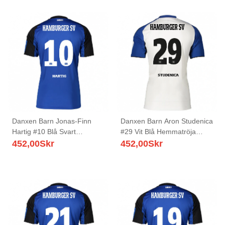
Danxen Barn Jonas-Finn
Danxen Barn Aron Studenica
Hartig #10 Blå Svart
#29 Vit Blå Hemmatröja
Bortatröja Matchtröjor
Matchtröjor 2025/26 Tröjor
452,00
Skr
452,00
Skr
2025/26 Tröjor T-Tröja
T-Tröja