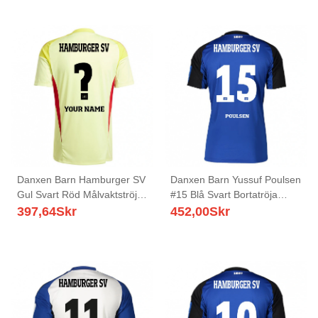
Danxen Barn Hamburger SV
Danxen Barn Yussuf Poulsen
Gul Svart Röd Målvaktströja
#15 Blå Svart Bortatröja
2025/26 T-tröja
Matchtröjor 2025/26 Tröjor
397,64
Skr
452,00
Skr
T-Tröja